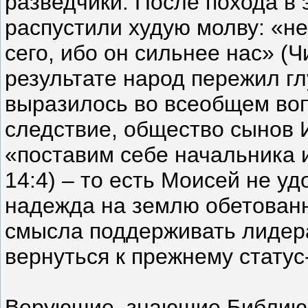
разведчики. После похода в 
распустили худую молву: «н
сего, ибо он сильнее нас» (Чи
результате народ пережил гл
выразилось во всеобщем воп
следствие, общество сынов 
«поставим себе начальника и
14:4) – то есть Моисей не уд
надежда на землю обетованн
смысла поддерживать лидера
вернуться к прежнему статус-
Верующие, знающие Библию