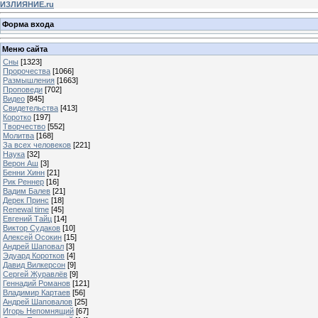
ИЗЛИЯНИЕ.ru
Форма входа
Меню сайта
Сны
[1323]
Пророчества
[1066]
Размышления
[1663]
Проповеди
[702]
Видео
[845]
Свидетельства
[413]
Коротко
[197]
Творчество
[552]
Молитва
[168]
За всех человеков
[221]
Наука
[32]
Верон Аш
[3]
Бенни Хинн
[21]
Рик Реннер
[16]
Вадим Балев
[21]
Дерек Принс
[18]
Renewal time
[45]
Евгений Тайц
[14]
Виктор Судаков
[10]
Алексей Осокин
[15]
Андрей Шаповал
[3]
Эдуард Коротков
[4]
Давид Вилкерсон
[9]
Сергей Журавлёв
[9]
Геннадий Романов
[121]
Владимир Картаев
[56]
Андрей Шаповалов
[25]
Игорь Непомнящий
[67]