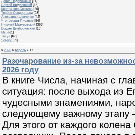
Денис Подорожный
[14]
Сергей Шидловский
[13]
Константин Светлов
[26]
Торбен Сондергаард
[23]
Александр Шевченко
[42]
Что говорит Писание
[84]
Николай Мазуровский
[366]
Богдан Демборинский
[15]
Мур
[61]
Tasya
[67]
Sergey
[99]
»
2026
»
Апрель
»
17
Разочарование из-за невозможно
2026 году
В книге Числа, начиная с г
ситуация: после выхода из 
чудесными знамениями, нар
следующему важному этапу 
Для этого от каждого колена