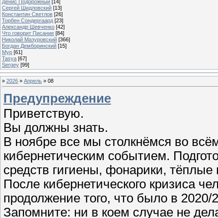
Денис Подорожный
[14]
Сергей Шидловский
[13]
Константин Светлов
[26]
Торбен Сондергаард
[23]
Александр Шевченко
[42]
Что говорит Писание
[84]
Николай Мазуровский
[366]
Богдан Демборинский
[15]
Мур
[61]
Tasya
[67]
Sergey
[99]
»
2026
»
Апрель
»
08
Предупреждение
Приветствую.
Вы должны знать.
В ноябре все мы столкнёмся во всё
кибернетическим событием. Подгото
средств гигиены, фонарики, тёплые 
После кибернетического кризиса че
продолжение того, что было в 2020/21
Запомните: ни в коем случае не дела