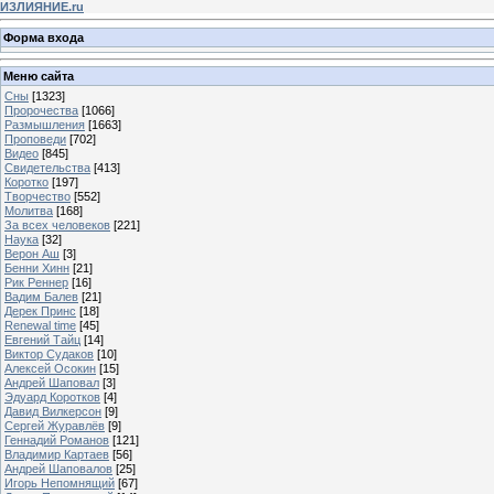
ИЗЛИЯНИЕ.ru
Форма входа
Меню сайта
Сны
[1323]
Пророчества
[1066]
Размышления
[1663]
Проповеди
[702]
Видео
[845]
Свидетельства
[413]
Коротко
[197]
Творчество
[552]
Молитва
[168]
За всех человеков
[221]
Наука
[32]
Верон Аш
[3]
Бенни Хинн
[21]
Рик Реннер
[16]
Вадим Балев
[21]
Дерек Принс
[18]
Renewal time
[45]
Евгений Тайц
[14]
Виктор Судаков
[10]
Алексей Осокин
[15]
Андрей Шаповал
[3]
Эдуард Коротков
[4]
Давид Вилкерсон
[9]
Сергей Журавлёв
[9]
Геннадий Романов
[121]
Владимир Картаев
[56]
Андрей Шаповалов
[25]
Игорь Непомнящий
[67]