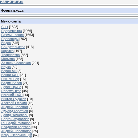
ИЗЛИЯНИЕ.ru
Форма входа
Меню сайта
Сны
[1323]
Пророчества
[1066]
Размышления
[1663]
Проповеди
[702]
Видео
[845]
Свидетельства
[413]
Коротко
[197]
Творчество
[552]
Молитва
[168]
За всех человеков
[221]
Наука
[32]
Верон Аш
[3]
Бенни Хинн
[21]
Рик Реннер
[16]
Вадим Балев
[21]
Дерек Принс
[18]
Renewal time
[45]
Евгений Тайц
[14]
Виктор Судаков
[10]
Алексей Осокин
[15]
Андрей Шаповал
[3]
Эдуард Коротков
[4]
Давид Вилкерсон
[9]
Сергей Журавлёв
[9]
Геннадий Романов
[121]
Владимир Картаев
[56]
Андрей Шаповалов
[25]
Игорь Непомнящий
[67]