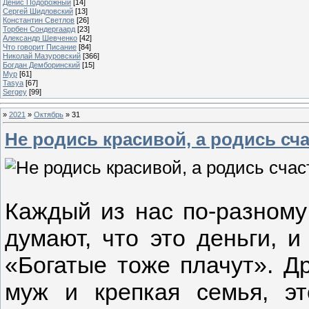
Денис Подорожный
[14]
Сергей Шидловский
[13]
Константин Светлов
[26]
Торбен Сондергаард
[23]
Александр Шевченко
[42]
Что говорит Писание
[84]
Николай Мазуровский
[366]
Богдан Демборинский
[15]
Мур
[61]
Tasya
[67]
Sergey
[99]
»
2021
»
Октябрь
»
31
Не родись красивой, а родись сч
Каждый из нас по-разному
думают, что это деньги, 
«Богатые тоже плачут». Д
муж и крепкая семья, эт