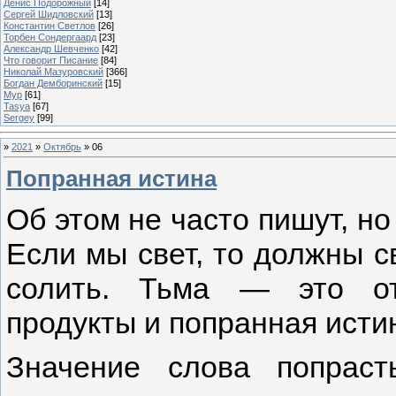
Денис Подорожный
[14]
Сергей Шидловский
[13]
Константин Светлов
[26]
Торбен Сондергаард
[23]
Александр Шевченко
[42]
Что говорит Писание
[84]
Николай Мазуровский
[366]
Богдан Демборинский
[15]
Мур
[61]
Tasya
[67]
Sergey
[99]
»
2021
»
Октябрь
»
06
Попранная истина
Об этом не часто пишут, но
Если мы свет, то должны с
солить. Тьма — это от
продукты и попранная исти
Значение слова попраст