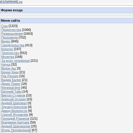
ИЗЛИЯНИЕ.ru
Форма входа
Меню сайта
Сны
[1323]
Пророчества
[1066]
Размышления
[1663]
Проповеди
[702]
Видео
[845]
Свидетельства
[413]
Коротко
[197]
Творчество
[552]
Молитва
[168]
За всех человеков
[221]
Наука
[32]
Верон Аш
[3]
Бенни Хинн
[21]
Рик Реннер
[16]
Вадим Балев
[21]
Дерек Принс
[18]
Renewal time
[45]
Евгений Тайц
[14]
Виктор Судаков
[10]
Алексей Осокин
[15]
Андрей Шаповал
[3]
Эдуард Коротков
[4]
Давид Вилкерсон
[9]
Сергей Журавлёв
[9]
Геннадий Романов
[121]
Владимир Картаев
[56]
Андрей Шаповалов
[25]
Игорь Непомнящий
[67]