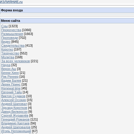
ИЗЛИЯНИЕ.ru
Форма входа
Меню сайта
Сны
[1323]
Пророчества
[1066]
Размышления
[1663]
Проповеди
[702]
Видео
[845]
Свидетельства
[413]
Коротко
[197]
Творчество
[552]
Молитва
[168]
За всех человеков
[221]
Наука
[32]
Верон Аш
[3]
Бенни Хинн
[21]
Рик Реннер
[16]
Вадим Балев
[21]
Дерек Принс
[18]
Renewal time
[45]
Евгений Тайц
[14]
Виктор Судаков
[10]
Алексей Осокин
[15]
Андрей Шаповал
[3]
Эдуард Коротков
[4]
Давид Вилкерсон
[9]
Сергей Журавлёв
[9]
Геннадий Романов
[121]
Владимир Картаев
[56]
Андрей Шаповалов
[25]
Игорь Непомнящий
[67]