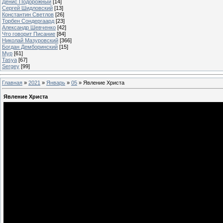
Денис Подорожный
[14]
Сергей Шидловский
[13]
Константин Светлов
[26]
Торбен Сондергаард
[23]
Александр Шевченко
[42]
Что говорит Писание
[84]
Николай Мазуровский
[366]
Богдан Демборинский
[15]
Мур
[61]
Tasya
[67]
Sergey
[99]
Главная
»
2021
»
Январь
»
05
» Явление Христа
Явление Христа