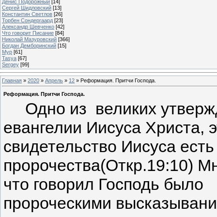
Денис Подорожный
[14]
Сергей Шидловский
[13]
Константин Светлов
[26]
Торбен Сондергаард
[23]
Александр Шевченко
[42]
Что говорит Писание
[84]
Николай Мазуровский
[366]
Богдан Демборинский
[15]
Мур
[61]
Tasya
[67]
Sergey
[99]
Главная
»
2020
»
Апрель
»
12
» Реформация. Притчи Господа.
Реформация. Притчи Господа.
Одно из великих утверж
евангелии Иисуса Христа, э
свидетельство Иисуса есть
пророчества(Откр.19:10) Мн
что говорил Господь было
пророческими высказывани