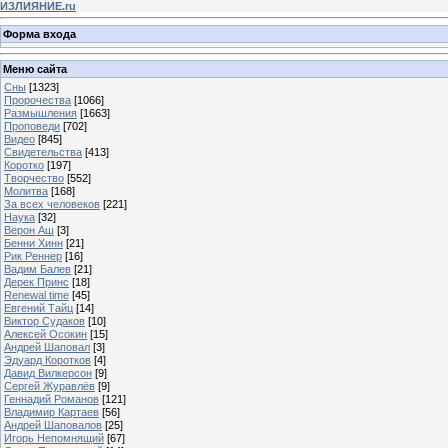
ИЗЛИЯНИЕ.ru
Форма входа
Меню сайта
Сны
[1323]
Пророчества
[1066]
Размышления
[1663]
Проповеди
[702]
Видео
[845]
Свидетельства
[413]
Коротко
[197]
Творчество
[552]
Молитва
[168]
За всех человеков
[221]
Наука
[32]
Верон Аш
[3]
Бенни Хинн
[21]
Рик Реннер
[16]
Вадим Балев
[21]
Дерек Принс
[18]
Renewal time
[45]
Евгений Тайц
[14]
Виктор Судаков
[10]
Алексей Осокин
[15]
Андрей Шаповал
[3]
Эдуард Коротков
[4]
Давид Вилкерсон
[9]
Сергей Журавлёв
[9]
Геннадий Романов
[121]
Владимир Картаев
[56]
Андрей Шаповалов
[25]
Игорь Непомнящий
[67]