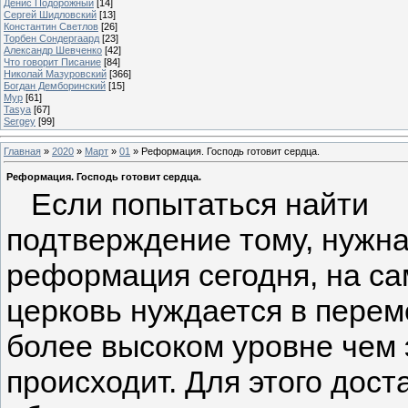
Денис Подорожный
[14]
Сергей Шидловский
[13]
Константин Светлов
[26]
Торбен Сондергаард
[23]
Александр Шевченко
[42]
Что говорит Писание
[84]
Николай Мазуровский
[366]
Богдан Демборинский
[15]
Мур
[61]
Tasya
[67]
Sergey
[99]
Главная
»
2020
»
Март
»
01
» Реформация. Господь готовит сердца.
Реформация. Господь готовит сердца.
Если попытаться найти
подтверждение тому, нужна
реформация сегодня, на са
церковь нуждается в перем
более высоком уровне чем 
происходит. Для этого дост