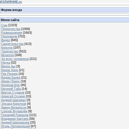
ИЗЛИЯНИЕ.ru
Форма входа
Меню сайта
Сны
[1323]
Пророчества
[1066]
Размышления
[1663]
Проповеди
[702]
Видео
[845]
Свидетельства
[413]
Коротко
[197]
Творчество
[552]
Молитва
[168]
За всех человеков
[221]
Наука
[32]
Верон Аш
[3]
Бенни Хинн
[21]
Рик Реннер
[16]
Вадим Балев
[21]
Дерек Принс
[18]
Renewal time
[45]
Евгений Тайц
[14]
Виктор Судаков
[10]
Алексей Осокин
[15]
Андрей Шаповал
[3]
Эдуард Коротков
[4]
Давид Вилкерсон
[9]
Сергей Журавлёв
[9]
Геннадий Романов
[121]
Владимир Картаев
[56]
Андрей Шаповалов
[25]
Игорь Непомнящий
[67]