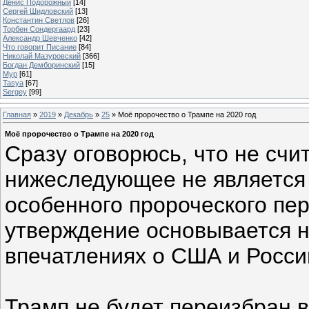
Денис Подорожный
[14]
Сергей Шидловский
[13]
Константин Светлов
[26]
Торбен Сондергаард
[23]
Александр Шевченко
[42]
Что говорит Писание
[84]
Николай Мазуровский
[366]
Богдан Демборинский
[15]
Мур
[61]
Tasya
[67]
Sergey
[99]
Главная
»
2019
»
Декабрь
»
25
» Моё пророчество о Трампе на 2020 год
Моё пророчество о Трампе на 2020 год
Сразу оговорюсь, что не счи
нижеследующее не является 
особенного пророческого пе
утверждение основывается н
впечатлениях о США и Росси
Трамп не будет переизбран в