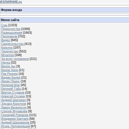
ИЗЛИЯНИЕ.ru
Форма входа
Меню сайта
Сны
[1323]
Пророчества
[1066]
Размышления
[1663]
Проповеди
[702]
Видео
[845]
Свидетельства
[413]
Коротко
[197]
Творчество
[552]
Молитва
[168]
За всех человеков
[221]
Наука
[32]
Верон Аш
[3]
Бенни Хинн
[21]
Рик Реннер
[16]
Вадим Балев
[21]
Дерек Принс
[18]
Renewal time
[45]
Евгений Тайц
[14]
Виктор Судаков
[10]
Алексей Осокин
[15]
Андрей Шаповал
[3]
Эдуард Коротков
[4]
Давид Вилкерсон
[9]
Сергей Журавлёв
[9]
Геннадий Романов
[121]
Владимир Картаев
[56]
Андрей Шаповалов
[25]
Игорь Непомнящий
[67]