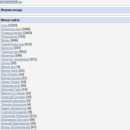
ИЗЛИЯНИЕ.ru
Форма входа
Меню сайта
Сны
[1323]
Пророчества
[1066]
Размышления
[1663]
Проповеди
[702]
Видео
[845]
Свидетельства
[413]
Коротко
[197]
Творчество
[552]
Молитва
[168]
За всех человеков
[221]
Наука
[32]
Верон Аш
[3]
Бенни Хинн
[21]
Рик Реннер
[16]
Вадим Балев
[21]
Дерек Принс
[18]
Renewal time
[45]
Евгений Тайц
[14]
Виктор Судаков
[10]
Алексей Осокин
[15]
Андрей Шаповал
[3]
Эдуард Коротков
[4]
Давид Вилкерсон
[9]
Сергей Журавлёв
[9]
Геннадий Романов
[121]
Владимир Картаев
[56]
Андрей Шаповалов
[25]
Игорь Непомнящий
[67]