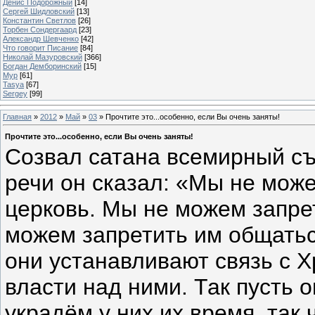
Денис Подорожный
[14]
Сергей Шидловский
[13]
Константин Светлов
[26]
Торбен Сондергаард
[23]
Александр Шевченко
[42]
Что говорит Писание
[84]
Николай Мазуровский
[366]
Богдан Демборинский
[15]
Мур
[61]
Tasya
[67]
Sergey
[99]
Главная
»
2012
»
Май
»
03
» Прочтите это...особенно, если Вы очень заняты!
Прочтите это...особенно, если Вы очень заняты!
Созвал сатана всемирный съ
речи он сказал: «Мы не мож
церковь. Мы не можем запре
можем запретить им общаться
они устанавливают связь с 
власти над ними. Так пусть о
украдём у них их время, та