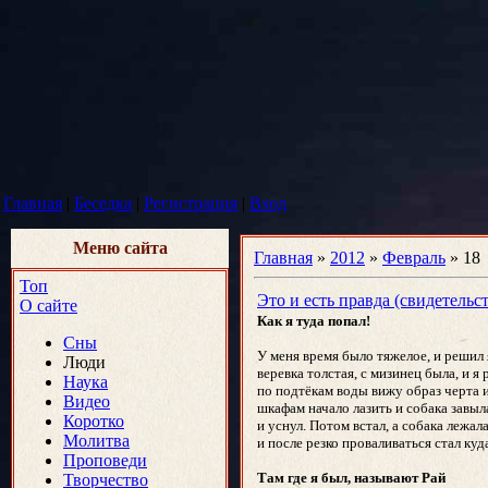
Главная
|
Беседка
|
Регистрация
|
Вход
Меню сайта
Главная
»
2012
»
Февраль
»
18
Топ
Это и есть правда (свидетельс
О сайте
Как я туда попал!
Сны
У меня время было тяжелое, и решил я
Люди
веревка толстая, с мизинец была, и я
Наука
по подтёкам воды вижу образ черта и
Видео
шкафам начало лазить и собака завыла
Коротко
и уснул. Потом встал, а собака лежал
Молитва
и после резко проваливаться стал куд
Проповеди
Там где я был, называют Рай
Творчество