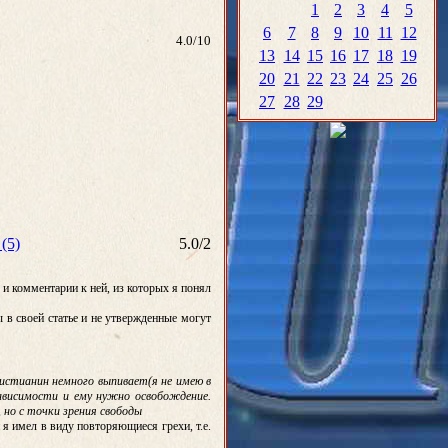
1
2
3
4
5
6
7
8
9
10
11
12
4.0
/
10
13
14
15
16
17
18
19
20
21
22
23
24
25
26
27
28
29
(5)
5.0
/
2
и комментарии к ней, из которых я понял
 в своей статье и не утвержденные могут
ристианин немного выпивает(я не имею в
 зависимости и ему нужно освобождение.
 но с точки зрения свободы
я имел в виду повторяющиеся грехи, т.е.