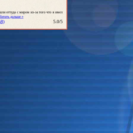
ли оттуда с миром из-за того что я имел
Читать дальше »
8)
5.0
/
5