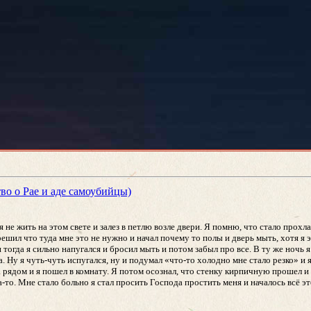
тво о Рае и аде самоубийцы)
 не жить на этом свете и залез в петлю возле двери. Я помню, что стало прохл
 решил что туда мне это не нужно и начал почему то полы и дверь мыть, хотя я 
 тогда я сильно напугался и бросил мыть и потом забыл про все. В ту же ночь я
. Ну я чуть-чуть испугался, ну и подумал «что-то холодно мне стало резко» и 
а рядом и я пошел в комнату. Я потом осознал, что стенку кирпичную прошел и 
а-то. Мне стало больно я стал просить Господа простить меня и началось всё эт