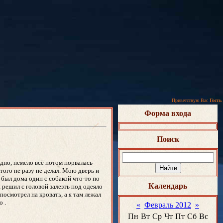
Приветствую Вас
Гость
Форма входа
Поиск
адно, немело всё потом порвалась
этого не разу не делал. Мою дверь и
 был дома один с собакой что-то по
Календарь
я решил с головой залезть под одеяло
посмотрел на кровать, а я там лежал
о .
«
Февраль 2012
»
Пн
Вт
Ср
Чт
Пт
Сб
Вс