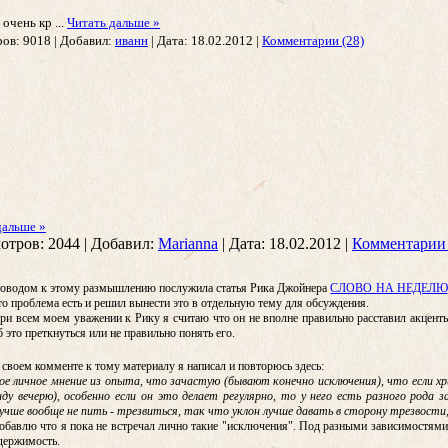
м очень кр
...
Читать дальше »
ов:
9018
|
Добавил:
иванн
|
Дата:
18.02.2012
|
Комментарии (28)
дальше »
отров:
2044
|
Добавил:
Marianna
|
Дата:
18.02.2012
|
Комментарии 
оводом к этому размышлению послужила статья Рика Джойнера
СЛОВО НА НЕДЕЛЮ
то проблема есть и решил вынести это в отдельную тему для обсуждения.
ри всем моем уважении к Рику я считаю что он не вполне правильно расставил акценты
б это преткнуться или не правильно понять его.
 своем комменте к тому материалу я написал и повторюсь здесь:
ое личное мнение из опыта, что зачастую (бывают конечно исключения), что если х
иду вечерю), особенно если он это делает регулярно, то у него есть разного рода
учше вообще не пить - трезвиться, так что уклон лучше давать в сторону трезвости,
обавлю что я пока не встречал лично такие "исключения". Под разными зависимостями 
держимость.