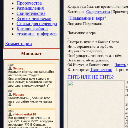
Пророчества
Когда я там был, там времени нет, та
Размышления
Категория:
Свидетельства
|
Просмотр
Свидетельства
"Помазание и вера"
За всех человеков
Статьи для перевода
Людмила Подолякина
Каталог файлов
Помазание и вера
страница_информер
I
Смотреть нужно в Божие Слово
Комментарии
Не поверхностно, а глубоко,
Изучая его подробно,
Мини-чат
Чтоб увидеть, что есть там, в нём:
Всё о вере, об исцелении,
Об Иисусе, о Божией силе,
...
Читать 
Категория:
Творчество
|
Просм
ПИТЬ ИЛИ НЕ ПИТЬ?
П
ч
П
о
В
м
в
Л
Д
о