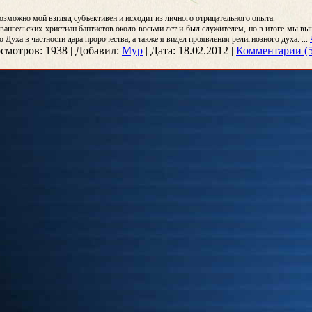
озможно мой взгляд субъективен и исходит из личного отрицательного опыта.
вангельских христиан баптистов около восьми лет и был служителем, но в итоге мы выш
 Духа в частности дара пророчества, а также я видел проявления религиозного духа.
...
смотров:
1938
|
Добавил:
Мур
|
Дата:
18.02.2012
|
Комментарии (5