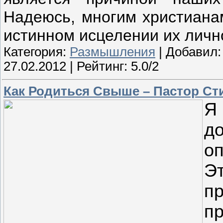
Надеюсь, многим христианам
истинном исцелении их лич
Категория:
Размышления
| Добавил
27.02.2012
| Рейтинг: 5.0/2
Как Родиться Свыше – Пастор С
Я
д
о
Э
п
пр