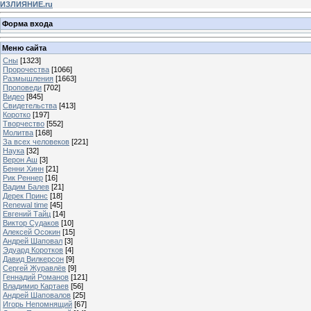
ИЗЛИЯНИЕ.ru
Форма входа
Меню сайта
Сны
[1323]
Пророчества
[1066]
Размышления
[1663]
Проповеди
[702]
Видео
[845]
Свидетельства
[413]
Коротко
[197]
Творчество
[552]
Молитва
[168]
За всех человеков
[221]
Наука
[32]
Верон Аш
[3]
Бенни Хинн
[21]
Рик Реннер
[16]
Вадим Балев
[21]
Дерек Принс
[18]
Renewal time
[45]
Евгений Тайц
[14]
Виктор Судаков
[10]
Алексей Осокин
[15]
Андрей Шаповал
[3]
Эдуард Коротков
[4]
Давид Вилкерсон
[9]
Сергей Журавлёв
[9]
Геннадий Романов
[121]
Владимир Картаев
[56]
Андрей Шаповалов
[25]
Игорь Непомнящий
[67]