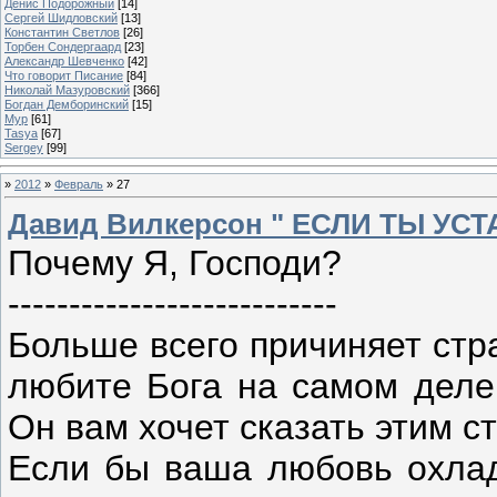
Денис Подорожный
[14]
Сергей Шидловский
[13]
Константин Светлов
[26]
Торбен Сондергаард
[23]
Александр Шевченко
[42]
Что говорит Писание
[84]
Николай Мазуровский
[366]
Богдан Демборинский
[15]
Мур
[61]
Tasya
[67]
Sergey
[99]
»
2012
»
Февраль
»
27
Давид Вилкерсон " ЕСЛИ ТЫ УСТАЛ
Почему Я, Господи?
---------------------------
Больше всего причиняет стра
любите Бога на самом деле 
Он вам хочет сказать этим с
Если бы ваша любовь охлад