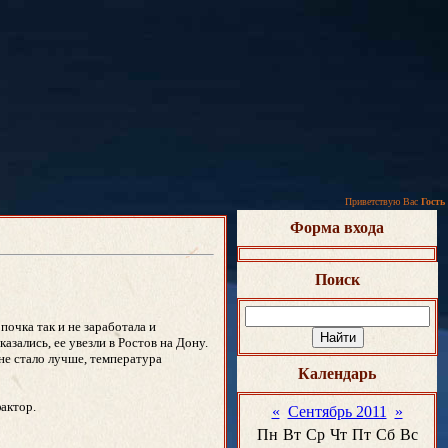
Приветствую Вас
Гость
Форма входа
Поиск
почка так и не заработала и
азались, ее увезли в Ростов на Дону.
не стало лучше, температура
Календарь
фактор.
«
Сентябрь 2011
»
Пн
Вт
Ср
Чт
Пт
Сб
Вс