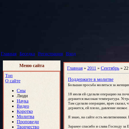
Главная
|
Беседка
|
Регистрация
|
Вход
Меню сайта
Главная
»
2011
»
Сентябрь
»
22
Топ
Поддержите в молитве
О сайте
Большая просьба молиться за женщину
Сны
18 июля ей сделали операцию на почк
Люди
держится высокая температура. Устраи
Наука
Там сделали операцию, врач сказал, 
Видео
держится, ей плохо, давление низкое
Коротко
Молитва
Я знаю, на сайте есть молитвенники.
Проповеди
Заранее спасибо и слава Господу за 
Творчество