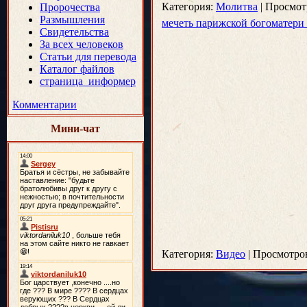
Категория:
Молитва
|
Просмот
Пророчества
Размышления
мечеть парижской богоматери (
Свидетельства
За всех человеков
Статьи для перевода
Каталог файлов
страница_информер
Комментарии
Мини-чат
Категория:
Видео
|
Просмотро