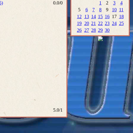
5)
0.0
/
0
1
2
3
4
5
6
7
8
9
10
11
12
13
14
15
16
17
18
19
20
21
22
23
24
25
26
27
28
29
30
5.0
/
1