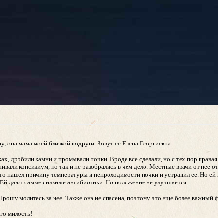
, она мама моей близкой подруги. Зовут ее Елена Георгиевна.
ах, дробили камни и промывали почки. Вроде все сделали, но с тех пор правая 
вали консилиум, но так и не разобрались в чем дело. Местные врачи от нее отк
что нашел причину температуры и непроходимости почки и устранил ее. Но ей 
. Ей дают самые сильные антибиотики. Но положение не улучшается.
 Прошу молитесь за нее. Также она не спасена, поэтому это еще более важный 
Его милость!