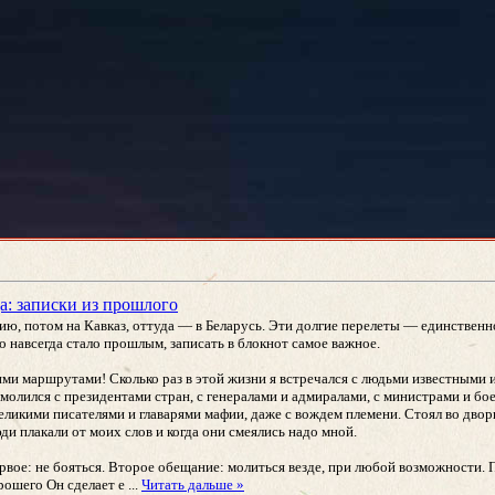
а: записки из прошлого
ию, потом на Кавказ, оттуда — в Беларусь. Эти долгие перелеты — единственное
то навсегда стало прошлым, записать в блокнот самое важное.
ими маршрутами! Сколько раз в этой жизни я встречался с людьми известными 
 молился с президентами стран, с генералами и адмиралами, с министрами и б
еликими писателями и главарями мафии, даже с вождем племени. Стоял во дворц
ди плакали от моих слов и когда они смеялись надо мной.
ервое: не бояться. Второе обещание: молиться везде, при любой возможности.
орошего Он сделает е
...
Читать дальше »