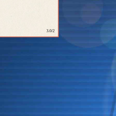
3.0
/
2