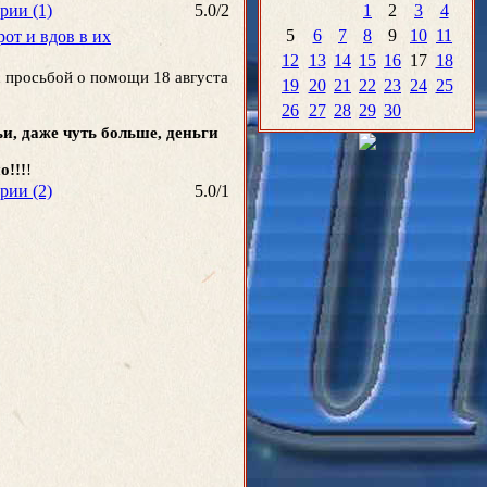
рии (1)
5.0
/
2
1
2
3
4
5
6
7
8
9
10
11
рот и вдов в их
12
13
14
15
16
17
18
 просьбой о помощи 18 августа
19
20
21
22
23
24
25
26
27
28
29
30
и, даже чуть больше, деньги
о!!!
!
рии (2)
5.0
/
1