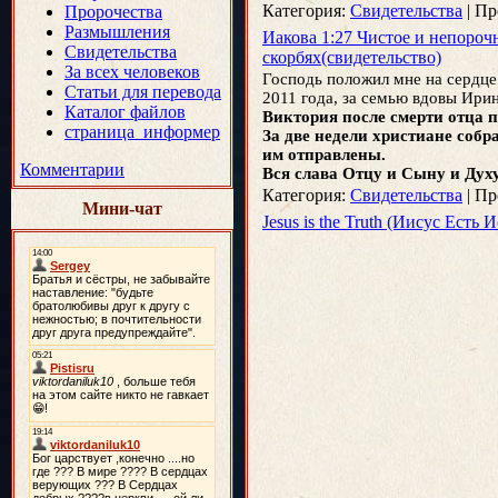
Категория:
Свидетельства
|
Пр
Пророчества
Размышления
Иакова 1:27 Чистое и непорочн
Свидетельства
скорбях(свидетельство)
За всех человеков
Господь положил мне на сердце
Статьи для перевода
2011 года, за семью вдовы Ирины
Каталог файлов
Виктория после смерти отца п
страница_информер
За две недели христиане собр
им отправлены.
Комментарии
Вся слава Отцу и Сыну и Духу 
Категория:
Свидетельства
|
Пр
Мини-чат
Jesus is the Truth (Иисус Есть 