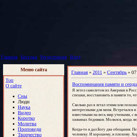
Главная
|
Беседка
|
Регистрация
|
Вход
Меню сайта
Главная
»
2011
»
Сентябрь
»
07
Топ
Воспоминания памяти и сердц
О сайте
Я летел самолетом из Америки в Росс
спешки, восстановить в памяти то, ч
Сны
Люди
Сколько раз я летал этими или похож
Наука
интересными для меня. Встречался и
Видео
известными на весь мир учеными, с в
Коротко
хижинах бедняков. Молился, когда лю
Молитва
Проповеди
Когда-то я дал Богу два обещания. П
человеку. И хорошему, и плохому. Х
Творчество