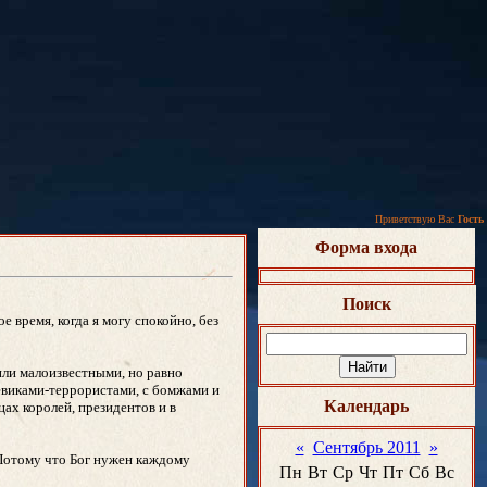
Приветствую Вас
Гость
Форма входа
Поиск
 время, когда я могу спокойно, без
или малоизвестными, но равно
оевиками-террористами, с бомжами и
Календарь
ах королей, президентов и в
«
Сентябрь 2011
»
 Потому что Бог нужен каждому
Пн
Вт
Ср
Чт
Пт
Сб
Вс