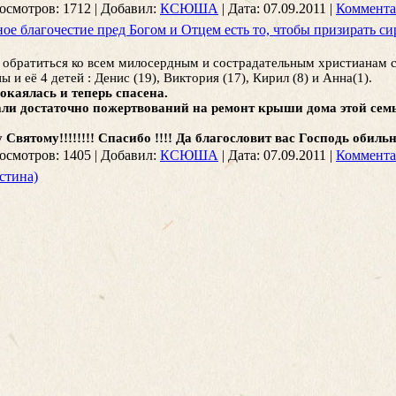
осмотров:
1712
|
Добавил:
КСЮША
|
Дата:
07.09.2011
|
Коммента
ое благочестие пред Богом и Отцем есть то, чтобы призирать си
 обратиться ко всем милосердным и сострадательным христианам с
 и её 4 детей : Денис (19), Виктория (17), Кирил (8) и Анна(1).
окаялась и теперь спасена.
али достаточно пожертвований на ремонт крыши дома этой семь
Святому!!!!!!!! Спасибо !!!! Да благословит вас Господь обильн
осмотров:
1405
|
Добавил:
КСЮША
|
Дата:
07.09.2011
|
Коммента
Истина)