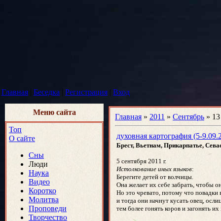
Главная
|
Беседка
|
Регистрация
|
Вход
Меню сайта
Главная
»
2011
»
Сентябрь
»
13
Топ
духовная картография (5-9.09.
О сайте
Брест, Вьетнам, Прикарпатье, Сев
Сны
5 сентября 2011 г.
Люди
Истолкование иных языков
:
Наука
Берегите детей от волчицы.
Видео
Она желает их себе забрать, чтобы он
Коротко
Но это чревато, потому что повадки 
Молитва
и тогда они начнут кусать овец, осли
Проповеди
тем более гонять коров и загонять их 
Творчество