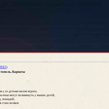
2011)
астополь, Карпаты
и с ее детьми могли играть.
волчьи могут возникнуть у ваших детей,
ц, лошадей,
в стаю волков.