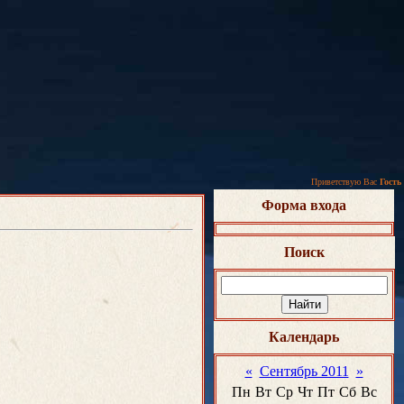
Приветствую Вас
Гость
Форма входа
Поиск
Календарь
«
Сентябрь 2011
»
Пн
Вт
Ср
Чт
Пт
Сб
Вс