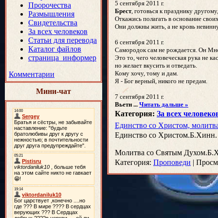
5 сентября 2011 г.
Пророчества
Брест
, готовься к празднику другому
Размышления
Откажись полагать в основание своих
Свидетельства
Они должны жить, а не кровь невинн
За всех человеков
Статьи для перевода
6 сентября 2011 г.
Каталог файлов
Самородок сам не рождается. Он Мн
страница_информер
Это то, чего человеческая рука не ка
но желает вкусить и отведать.
Кому хочу, тому и дам.
Комментарии
Я - Бог верный, никого не предам.
Мини-чат
7 сентября 2011 г.
Вьетн
...
Читать дальше »
Категория:
За всех человеко
Единство со Христом, молитв
Единство со Христом.Б.Хинн.
Молитва со Святым Духом.Б
Категория:
Проповеди
|
Просм