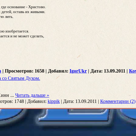
, где основание - Христово.
 детей, оставь их живыми.
ую лить.
ою изобретается.
сается и не может сделать,
в
|
Просмотров:
1658
|
Добавил:
IgorUkr
|
Дата:
13.09.2011
|
Ко
а со Святым Духом.
.Хинн
...
Читать дальше »
отров:
1748
|
Добавил:
kippik
|
Дата:
13.09.2011
|
Комментарии (2)