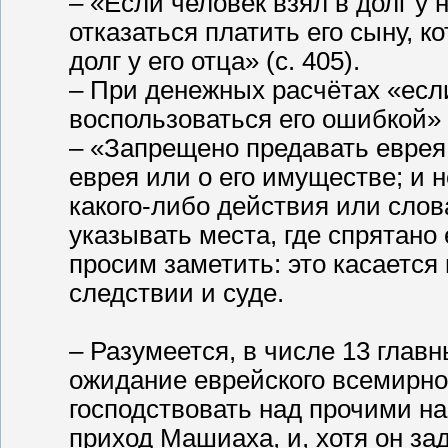
– «Если человек взял в долг у 
отказаться платить его сыну, к
долг у его отца» (с. 405).
– При денежных расчётах «есл
воспользоваться его ошибкой» (
– «Запрещено предавать еврея 
еврея или о его имуществе; и 
какого-либо действия или слов
указывать места, где спрятано 
просим заметить: это касается
следствии и суде.
– Разумеется, в числе 13 глав
ожидание еврейского всемирно
господствовать над прочими н
приход Машиаха, и, хотя он за