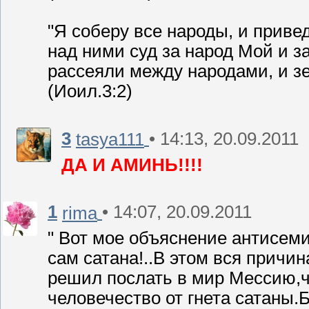
"Я соберу все народы, и приве
над ними суд за народ Мой и з
рассеяли между народами, и з
(Иоил.3:2)
3
• 14:13, 20.09.2011
tasya111
ДА И АМИНЬ!!!!
1
• 14:07, 20.09.2011
rima
" Вот мое объяснение антисеми
сам сатана!..В этом вся причин
решил послать в мир Мессию,ч
человечество от гнета сатаны.Б