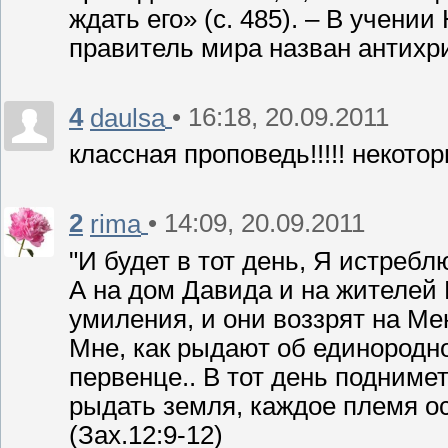
ждать его» (с. 485). – В учен
правитель мира назван антихрист
4
• 16:18, 20.09.2011
daulsa
классная проповедь!!!!! некот
2
• 14:09, 20.09.2011
rima
"И будет в тот день, Я истреб
А на дом Давида и на жителей
умиления, и они воззрят на Ме
Мне, как рыдают об единородном
первенце.. В тот день подниме
рыдать земля, каждое племя ос
(Зах.12:9-12)