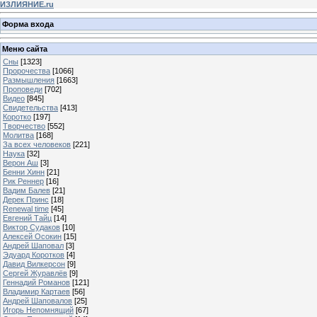
ИЗЛИЯНИЕ.ru
Форма входа
Меню сайта
Сны
[1323]
Пророчества
[1066]
Размышления
[1663]
Проповеди
[702]
Видео
[845]
Свидетельства
[413]
Коротко
[197]
Творчество
[552]
Молитва
[168]
За всех человеков
[221]
Наука
[32]
Верон Аш
[3]
Бенни Хинн
[21]
Рик Реннер
[16]
Вадим Балев
[21]
Дерек Принс
[18]
Renewal time
[45]
Евгений Тайц
[14]
Виктор Судаков
[10]
Алексей Осокин
[15]
Андрей Шаповал
[3]
Эдуард Коротков
[4]
Давид Вилкерсон
[9]
Сергей Журавлёв
[9]
Геннадий Романов
[121]
Владимир Картаев
[56]
Андрей Шаповалов
[25]
Игорь Непомнящий
[67]