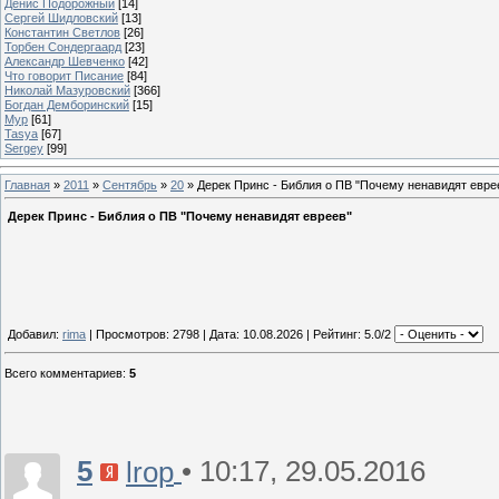
Денис Подорожный
[14]
Сергей Шидловский
[13]
Константин Светлов
[26]
Торбен Сондергаард
[23]
Александр Шевченко
[42]
Что говорит Писание
[84]
Николай Мазуровский
[366]
Богдан Демборинский
[15]
Мур
[61]
Tasya
[67]
Sergey
[99]
Главная
»
2011
»
Сентябрь
»
20
» Дерек Принс - Библия о ПВ "Почему ненавидят евре
Дерек Принс - Библия о ПВ "Почему ненавидят евреев"
Добавил:
rima
| Просмотров: 2798 | Дата:
10.08.2026
| Рейтинг: 5.0/2
Всего комментариев
:
5
5
• 10:17, 29.05.2016
lrop