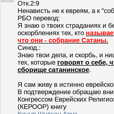
Отк.2:9
Ненависть не к евреям, а к "с
РБО перевод:
Я знаю о твоих страданиях и бе
оскорблениях тех, кто
называе
что они - собрание Сатаны.
Синод.:
Знаю твои дела, и скорбь, и ни
тех, которые
говорят о себе, 
сборище сатанинское
.
Я сам живу в истинно еврейско
В подтверждение обращаю вни
Конгрессом Еврейских Религио
(КЕРООР) книгу
Кицур Шулхан Арух
,