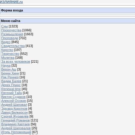
ИЗЛИЯНИЕ.ru
Форма входа
Меню сайта
Сны
[1323]
Пророчества
[1066]
Размышления
[1663]
Проповеди
[702]
Видео
[845]
Свидетельства
[413]
Коротко
[197]
Творчество
[552]
Молитва
[168]
За всех человеков
[221]
Наука
[32]
Верон Аш
[3]
Бенни Хинн
[21]
Рик Реннер
[16]
Вадим Балев
[21]
Дерек Принс
[18]
Renewal time
[45]
Евгений Тайц
[14]
Виктор Судаков
[10]
Алексей Осокин
[15]
Андрей Шаповал
[3]
Эдуард Коротков
[4]
Давид Вилкерсон
[9]
Сергей Журавлёв
[9]
Геннадий Романов
[121]
Владимир Картаев
[56]
Андрей Шаповалов
[25]
Игорь Непомнящий
[67]