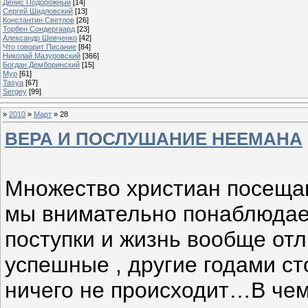
Денис Подорожный
[14]
Сергей Шидловский
[13]
Константин Светлов
[26]
Торбен Сондергаард
[23]
Александр Шевченко
[42]
Что говорит Писание
[84]
Николай Мазуровский
[366]
Богдан Демборинский
[15]
Мур
[61]
Tasya
[67]
Sergey
[99]
»
2010
»
Март
»
28
ВЕРА И ПОСЛУШАНИЕ НЕЕМАНА
Множество христиан посещают
мы внимательно понаблюдаем
поступки и жизнь вообще отл
успешные , другие годами ст
ничего не происходит…В чем