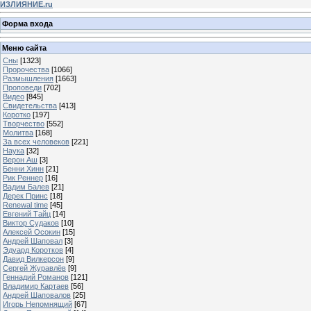
ИЗЛИЯНИЕ.ru
Форма входа
Меню сайта
Сны
[1323]
Пророчества
[1066]
Размышления
[1663]
Проповеди
[702]
Видео
[845]
Свидетельства
[413]
Коротко
[197]
Творчество
[552]
Молитва
[168]
За всех человеков
[221]
Наука
[32]
Верон Аш
[3]
Бенни Хинн
[21]
Рик Реннер
[16]
Вадим Балев
[21]
Дерек Принс
[18]
Renewal time
[45]
Евгений Тайц
[14]
Виктор Судаков
[10]
Алексей Осокин
[15]
Андрей Шаповал
[3]
Эдуард Коротков
[4]
Давид Вилкерсон
[9]
Сергей Журавлёв
[9]
Геннадий Романов
[121]
Владимир Картаев
[56]
Андрей Шаповалов
[25]
Игорь Непомнящий
[67]