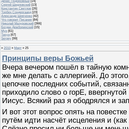
Денис Подорожный
[14]
Сергей Шидловский
[13]
Константин Светлов
[26]
Торбен Сондергаард
[23]
Александр Шевченко
[42]
Что говорит Писание
[84]
Николай Мазуровский
[366]
Богдан Демборинский
[15]
Мур
[61]
Tasya
[67]
Sergey
[99]
»
2010
»
Март
»
25
Принципы веры Божьей
Вчера вечером пошёл в тайную комн
же мне делать с аллергией. До этог
цепочке последних событий, связан
приходило слово о горЕ, ввергнутой
Иисус. Всякий раз я ободрялся и за
И вот этот вопрос опять на повестке
путём идти насчёт исцеления и (как
Слёзно просил ни больше ни меньше