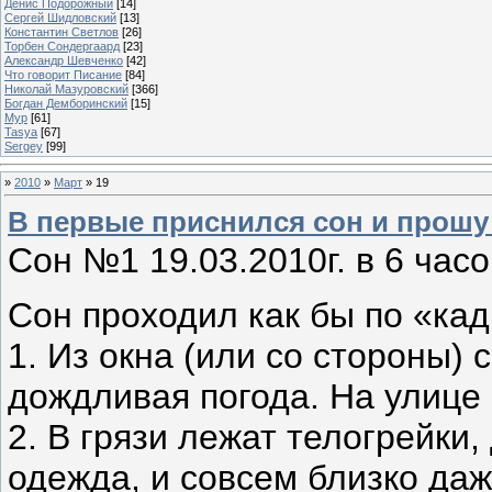
Денис Подорожный
[14]
Сергей Шидловский
[13]
Константин Светлов
[26]
Торбен Сондергаард
[23]
Александр Шевченко
[42]
Что говорит Писание
[84]
Николай Мазуровский
[366]
Богдан Демборинский
[15]
Мур
[61]
Tasya
[67]
Sergey
[99]
»
2010
»
Март
»
19
В первые приснился сон и прошу
Сон №1 19.03.2010г. в 6 часо
Сон проходил как бы по «кадр
1. Из окна (или со стороны) 
дождливая погода. На улице 
2. В грязи лежат телогрейки,
одежда, и совсем близко даж