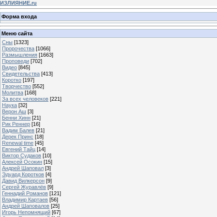
ИЗЛИЯНИЕ.ru
Форма входа
Меню сайта
Сны
[1323]
Пророчества
[1066]
Размышления
[1663]
Проповеди
[702]
Видео
[845]
Свидетельства
[413]
Коротко
[197]
Творчество
[552]
Молитва
[168]
За всех человеков
[221]
Наука
[32]
Верон Аш
[3]
Бенни Хинн
[21]
Рик Реннер
[16]
Вадим Балев
[21]
Дерек Принс
[18]
Renewal time
[45]
Евгений Тайц
[14]
Виктор Судаков
[10]
Алексей Осокин
[15]
Андрей Шаповал
[3]
Эдуард Коротков
[4]
Давид Вилкерсон
[9]
Сергей Журавлёв
[9]
Геннадий Романов
[121]
Владимир Картаев
[56]
Андрей Шаповалов
[25]
Игорь Непомнящий
[67]