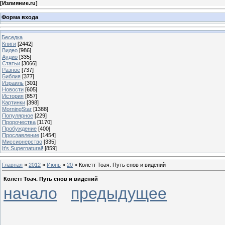
[
Излияние.ru
]
Форма входа
Беседка
Книги
[2442]
Видео
[986]
Аудио
[335]
Статьи
[3066]
Разное
[737]
Библия
[377]
Израиль
[301]
Новости
[605]
История
[857]
Картинки
[398]
MorningStar
[1388]
Популярное
[229]
Пророчества
[1170]
Пробуждение
[400]
Прославление
[1454]
Миссионерство
[335]
It's Supernatural!
[859]
Главная
»
2012
»
Июнь
»
20
» Колетт Toач. Путь снов и видений
Колетт Toач. Путь снов и видений
начало
предыдущее