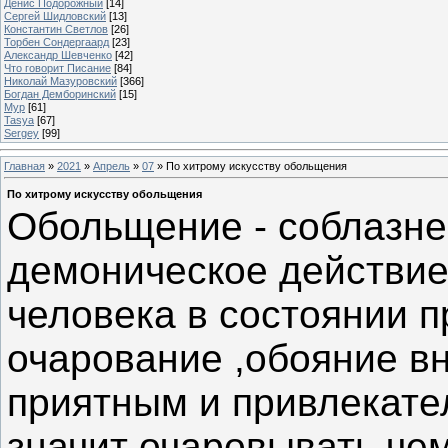
Денис Подорожный
[14]
Сергей Шидловский
[13]
Константин Светлов
[26]
Торбен Сондергаард
[23]
Александр Шевченко
[42]
Что говорит Писание
[84]
Николай Мазуровский
[366]
Богдан Демборинский
[15]
Мур
[61]
Tasya
[67]
Sergey
[99]
Главная
»
2021
»
Апрель
»
07
» По хитрому искусству обольщения
По хитрому искусству обольщения
Обольщение - соблазне
демоническое действие
человека в состоянии п
очарование ,обояние в
приятным и привлекате
значит очаровывать че