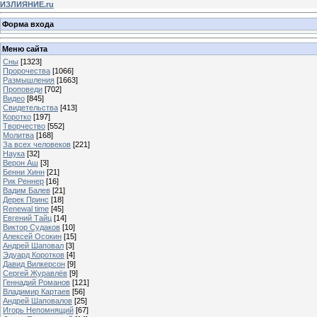
ИЗЛИЯНИЕ.ru
Форма входа
Меню сайта
Сны
[1323]
Пророчества
[1066]
Размышления
[1663]
Проповеди
[702]
Видео
[845]
Свидетельства
[413]
Коротко
[197]
Творчество
[552]
Молитва
[168]
За всех человеков
[221]
Наука
[32]
Верон Аш
[3]
Бенни Хинн
[21]
Рик Реннер
[16]
Вадим Балев
[21]
Дерек Принс
[18]
Renewal time
[45]
Евгений Тайц
[14]
Виктор Судаков
[10]
Алексей Осокин
[15]
Андрей Шаповал
[3]
Эдуард Коротков
[4]
Давид Вилкерсон
[9]
Сергей Журавлёв
[9]
Геннадий Романов
[121]
Владимир Картаев
[56]
Андрей Шаповалов
[25]
Игорь Непомнящий
[67]