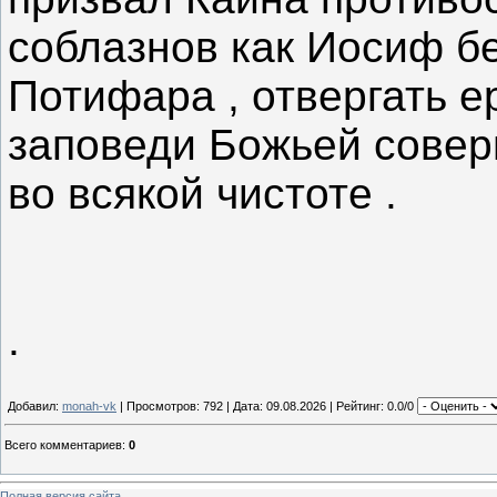
соблазнов как Иосиф б
Потифара , отвергать е
заповеди Божьей соверш
во всякой чистоте .
.
Добавил:
monah-vk
| Просмотров: 792 | Дата:
09.08.2026
| Рейтинг: 0.0/0
Всего комментариев
:
0
Полная версия сайта