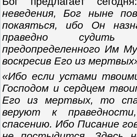
Бог предлагает сегодн
неведения, Бог ныне по
покаяться, ибо Он наз
праведно судить в
предопределенного Им Му
воскресив Его из мертвых»
«Ибо если устами твоим
Господом и сердцем твои
Его из мертвых, то сп
веруют к праведности
спасению. Ибо Писание гов
не постыдится. Здесь 