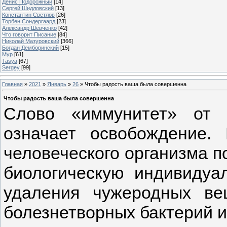
Денис Подорожный
[14]
Сергей Шидловский
[13]
Константин Светлов
[26]
Торбен Сондергаард
[23]
Александр Шевченко
[42]
Что говорит Писание
[84]
Николай Мазуровский
[366]
Богдан Демборинский
[15]
Мур
[61]
Tasya
[67]
Sergey
[99]
Главная
»
2021
»
Январь
»
26
» Чтобы радость ваша была совершенна
Чтобы радость ваша была совершенна
Слово «иммунитет» от л
означает освобождение.
человеческого организма п
биологическую индивидуа
удаления чужеродных ве
болезнетворных бактерий и