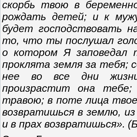
скорбь твою в беременн
рождать детей; и к муж
будет господствовать на
то, что ты послушал голо
о котором Я заповедал т
проклята земля за тебя; 
нее во все дни жизн
произрастит она тебе;
травою; в поте лица твое
возвратишься в землю, из
и в прах возвратишься». (