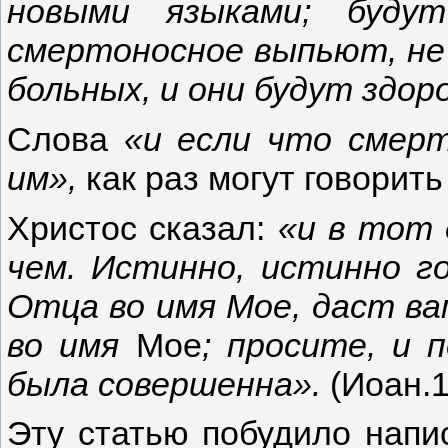
новыми языками; буду
смертоносное выпьют, не 
больных, и они будут здоро
Слова
«и если что смер
им»,
как раз могут говорит
Христос сказал:
«и в тот 
чем. Истинно, истинно г
Отца во имя Мое, даст ва
во имя
Мое
; просите, и 
была совершенна».
(Иоан.1
Эту статью побудило напи