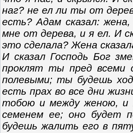
наг? не ел ли ты от дере
есть? Адам сказал: жена,
мне от дерева, и я ел. И 
это сделала? Жена сказала
И сказал Господь Бог зм
проклят ты пред всеми 
полевыми; ты будешь ход
есть прах во все дни жизн
тобою и между женою, и
семенем ее; оно будет 
будешь жалить его в пяту