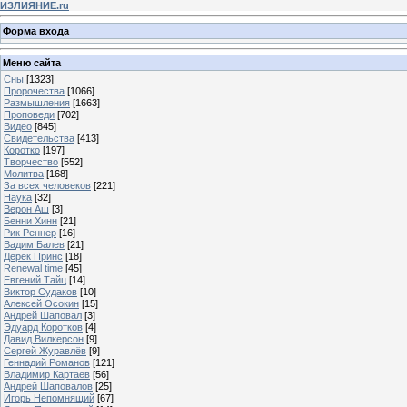
ИЗЛИЯНИЕ.ru
Форма входа
Меню сайта
Сны
[1323]
Пророчества
[1066]
Размышления
[1663]
Проповеди
[702]
Видео
[845]
Свидетельства
[413]
Коротко
[197]
Творчество
[552]
Молитва
[168]
За всех человеков
[221]
Наука
[32]
Верон Аш
[3]
Бенни Хинн
[21]
Рик Реннер
[16]
Вадим Балев
[21]
Дерек Принс
[18]
Renewal time
[45]
Евгений Тайц
[14]
Виктор Судаков
[10]
Алексей Осокин
[15]
Андрей Шаповал
[3]
Эдуард Коротков
[4]
Давид Вилкерсон
[9]
Сергей Журавлёв
[9]
Геннадий Романов
[121]
Владимир Картаев
[56]
Андрей Шаповалов
[25]
Игорь Непомнящий
[67]