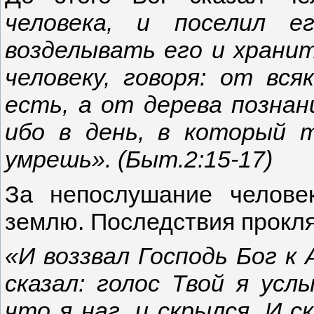
человека, и поселил е
возделывать его и хранит
человеку, говоря: от вс
есть, а от дерева познан
ибо в день, в который 
умрешь». (Быт.2:15-17)
За непослушание челове
землю. Последствия прокля
«И воззвал Господь Бог к 
сказал: голос Твой я усл
что я наг, и скрылся. И с