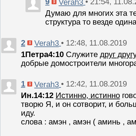
9
• 21:54, 11.08
Verah3
Думаю для многих эта тем
структура то везде одина
2
• 12:48, 11.08.2019
Verah3
1Петра4:10
Служите
друг другу
добрые домостроители многора
1
• 12:42, 11.08.2019
Verah3
Ин.14:12
Истинно, истинно
гов
творю Я, и он сотворит, и боль
иду.
слова : амэн , амэн ( аминь , 