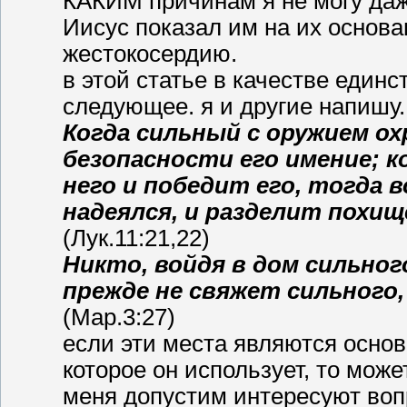
КАКИМ причинам я не могу да
Иисус показал им на их основ
жестокосердию.
в этой статье в качестве един
следующее. я и другие напишу.
Когда сильный с оружием ох
безопасности его имение; к
него и победит его, тогда в
надеялся, и разделит похище
(Лук.11:21,22)
Никто, войдя в дом сильног
прежде не свяжет сильного,
(Мар.3:27)
если эти места являются основ
которое он использует, то мож
меня допустим интересуют во