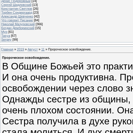
Денис Подорожный
[14]
Сергей Шидловский
[13]
Константин Светлов
[26]
Торбен Сондергаард
[23]
Александр Шевченко
[42]
Что говорит Писание
[84]
Николай Мазуровский
[366]
Богдан Демборинский
[15]
Мур
[61]
Tasya
[67]
Sergey
[99]
Главная
»
2019
»
Август
»
11
» Пророческое освобождение.
Пророческое освобождение.
В Общине Божьей это практик
И она очень продуктивна. П
освобождении через слово з
Однажды сестре из общины,
очень плохом состоянии. Она
Сестра получила в духе руко
стала молиться. И дух смер