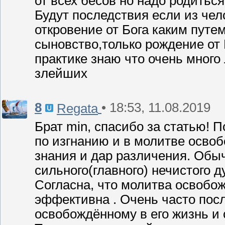
от всех бесов но надо родиться
Будут последствия если из чел
откровение от Бога каким путе
сыновство,только рождение от 
практике знаю что очень много
злейших
8
• 18:53, 11.08.2019
Regata
Брат min, спасибо за статью! 
по изгнанию и в молитве освоб
знания и дар различения. Обы
сильного(главного) нечистого д
Согласна, что молитва освобо
эффективна . Очень часто посл
освобождённому в его жизнь и 