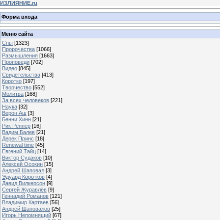
ИЗЛИЯНИЕ.ru
Форма входа
Меню сайта
Сны
[1323]
Пророчества
[1066]
Размышления
[1663]
Проповеди
[702]
Видео
[845]
Свидетельства
[413]
Коротко
[197]
Творчество
[552]
Молитва
[168]
За всех человеков
[221]
Наука
[32]
Верон Аш
[3]
Бенни Хинн
[21]
Рик Реннер
[16]
Вадим Балев
[21]
Дерек Принс
[18]
Renewal time
[45]
Евгений Тайц
[14]
Виктор Судаков
[10]
Алексей Осокин
[15]
Андрей Шаповал
[3]
Эдуард Коротков
[4]
Давид Вилкерсон
[9]
Сергей Журавлёв
[9]
Геннадий Романов
[121]
Владимир Картаев
[56]
Андрей Шаповалов
[25]
Игорь Непомнящий
[67]