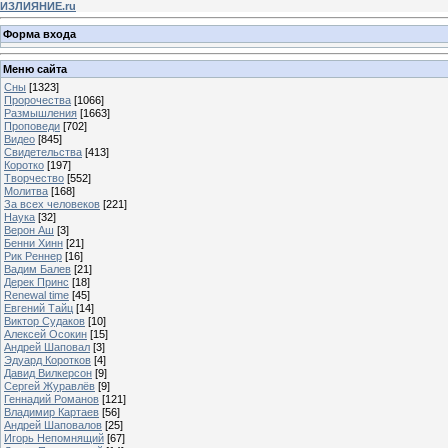
ИЗЛИЯНИЕ.ru
Форма входа
Меню сайта
Сны
[1323]
Пророчества
[1066]
Размышления
[1663]
Проповеди
[702]
Видео
[845]
Свидетельства
[413]
Коротко
[197]
Творчество
[552]
Молитва
[168]
За всех человеков
[221]
Наука
[32]
Верон Аш
[3]
Бенни Хинн
[21]
Рик Реннер
[16]
Вадим Балев
[21]
Дерек Принс
[18]
Renewal time
[45]
Евгений Тайц
[14]
Виктор Судаков
[10]
Алексей Осокин
[15]
Андрей Шаповал
[3]
Эдуард Коротков
[4]
Давид Вилкерсон
[9]
Сергей Журавлёв
[9]
Геннадий Романов
[121]
Владимир Картаев
[56]
Андрей Шаповалов
[25]
Игорь Непомнящий
[67]