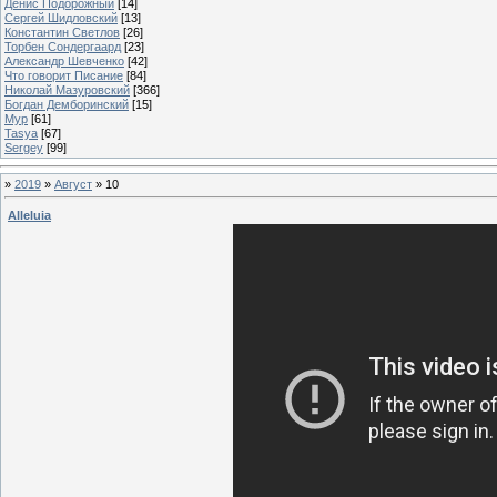
Денис Подорожный
[14]
Сергей Шидловский
[13]
Константин Светлов
[26]
Торбен Сондергаард
[23]
Александр Шевченко
[42]
Что говорит Писание
[84]
Николай Мазуровский
[366]
Богдан Демборинский
[15]
Мур
[61]
Tasya
[67]
Sergey
[99]
»
2019
»
Август
»
10
Alleluia