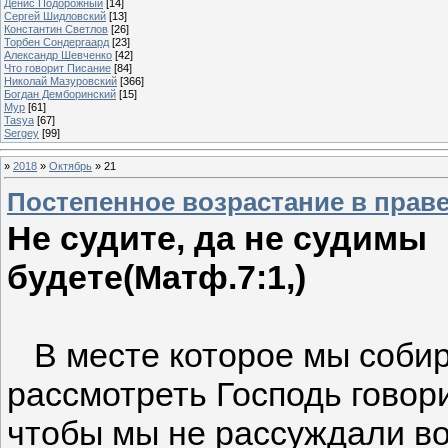
Денис Подорожный
[14]
Сергей Шидловский
[13]
Константин Светлов
[26]
Торбен Сондергаард
[23]
Александр Шевченко
[42]
Что говорит Писание
[84]
Николай Мазуровский
[366]
Богдан Демборинский
[15]
Мур
[61]
Tasya
[67]
Sergey
[99]
»
2018
»
Октябрь
»
21
Постепенное возрастание в прав
Не судите, да не судимы
будете(Матф.7:1,)
В месте которое мы соби
рассмотреть Господь говори
чтобы мы не рассуждали во