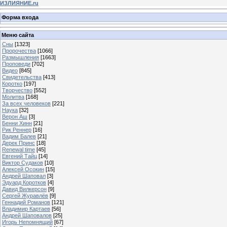
ИЗЛИЯНИЕ.ru
Форма входа
Меню сайта
Сны
[1323]
Пророчества
[1066]
Размышления
[1663]
Проповеди
[702]
Видео
[845]
Свидетельства
[413]
Коротко
[197]
Творчество
[552]
Молитва
[168]
За всех человеков
[221]
Наука
[32]
Верон Аш
[3]
Бенни Хинн
[21]
Рик Реннер
[16]
Вадим Балев
[21]
Дерек Принс
[18]
Renewal time
[45]
Евгений Тайц
[14]
Виктор Судаков
[10]
Алексей Осокин
[15]
Андрей Шаповал
[3]
Эдуард Коротков
[4]
Давид Вилкерсон
[9]
Сергей Журавлёв
[9]
Геннадий Романов
[121]
Владимир Картаев
[56]
Андрей Шаповалов
[25]
Игорь Непомнящий
[67]