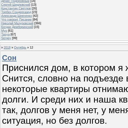
Денис Подорожный
[14]
Сергей Шидловский
[13]
Константин Светлов
[26]
Торбен Сондергаард
[23]
Александр Шевченко
[42]
Что говорит Писание
[84]
Николай Мазуровский
[366]
Богдан Демборинский
[15]
Мур
[61]
Tasya
[67]
Sergey
[99]
»
2018
»
Октябрь
»
12
Сон
Приснился дом, в котором я
Снится, словно на подъезде 
некоторые квартиры отнимают
долги. И среди них и наша кв
так, долгов у меня нет, у ме
ситуация, но без долгов.