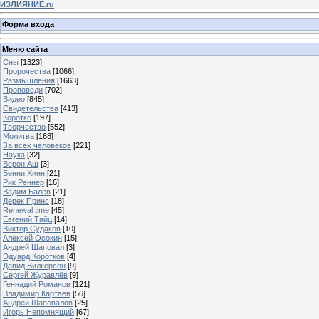
ИЗЛИЯНИЕ.ru
Форма входа
Меню сайта
Сны
[1323]
Пророчества
[1066]
Размышления
[1663]
Проповеди
[702]
Видео
[845]
Свидетельства
[413]
Коротко
[197]
Творчество
[552]
Молитва
[168]
За всех человеков
[221]
Наука
[32]
Верон Аш
[3]
Бенни Хинн
[21]
Рик Реннер
[16]
Вадим Балев
[21]
Дерек Принс
[18]
Renewal time
[45]
Евгений Тайц
[14]
Виктор Судаков
[10]
Алексей Осокин
[15]
Андрей Шаповал
[3]
Эдуард Коротков
[4]
Давид Вилкерсон
[9]
Сергей Журавлёв
[9]
Геннадий Романов
[121]
Владимир Картаев
[56]
Андрей Шаповалов
[25]
Игорь Непомнящий
[67]