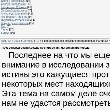
Денис Подорожный
[14]
Сергей Шидловский
[13]
Константин Светлов
[26]
Торбен Сондергаард
[23]
Александр Шевченко
[42]
Что говорит Писание
[84]
Николай Мазуровский
[366]
Богдан Демборинский
[15]
Мур
[61]
Tasya
[67]
Sergey
[99]
Главная
»
2018
»
Октябрь
»
15
» Преодолевая возникающие противоречия. Нагорная 
Преодолевая возникающие противоречия. Нагорная проповедь.
Последнее на что мы еще
внимание в исследовании 
истины это кажущиеся про
некоторых мест находящихс
Эта тема на самом деле оч
нам не удастся рассмотреть