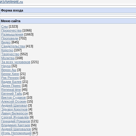
ИЗЛИЯНИЕ.ru
Форма входа
Меню сайта
Сны
[1323]
Пророчества
[1066]
Размышления
[1663]
Проповеди
[702]
Видео
[845]
Свидетельства
[413]
Коротко
[197]
Творчество
[552]
Молитва
[168]
За всех человеков
[221]
Наука
[32]
Верон Аш
[3]
Бенни Хинн
[21]
Рик Реннер
[16]
Вадим Балев
[21]
Дерек Принс
[18]
Renewal time
[45]
Евгений Тайц
[14]
Виктор Судаков
[10]
Алексей Осокин
[15]
Андрей Шаповал
[3]
Эдуард Коротков
[4]
Давид Вилкерсон
[9]
Сергей Журавлёв
[9]
Геннадий Романов
[121]
Владимир Картаев
[56]
Андрей Шаповалов
[25]
Игорь Непомнящий
[67]