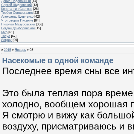
Денис Подорожный
[14]
Сергей Шидловский
[13]
Константин Светлов
[26]
Торбен Сондергаард
[23]
Александр Шевченко
[42]
Что говорит Писание
[84]
Николай Мазуровский
[366]
Богдан Демборинский
[15]
Мур
[61]
Tasya
[67]
Sergey
[99]
»
2015
»
Январь
»
08
Насекомые в одной команде
Последнее время сны все инт
Это была теплая пора времен
холодно, вообщем хорошая п
Я смотрю и вижу как большо
воздуху, присматриваюсь и в