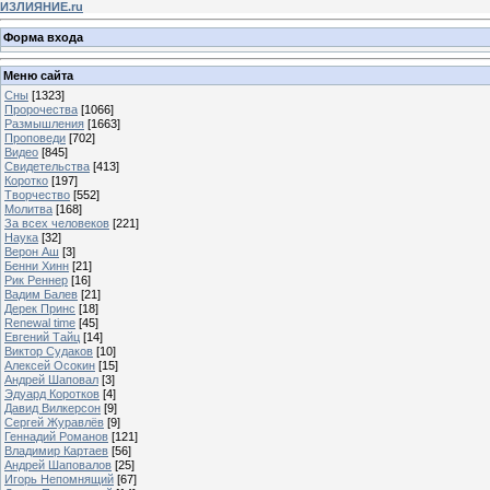
ИЗЛИЯНИЕ.ru
Форма входа
Меню сайта
Сны
[1323]
Пророчества
[1066]
Размышления
[1663]
Проповеди
[702]
Видео
[845]
Свидетельства
[413]
Коротко
[197]
Творчество
[552]
Молитва
[168]
За всех человеков
[221]
Наука
[32]
Верон Аш
[3]
Бенни Хинн
[21]
Рик Реннер
[16]
Вадим Балев
[21]
Дерек Принс
[18]
Renewal time
[45]
Евгений Тайц
[14]
Виктор Судаков
[10]
Алексей Осокин
[15]
Андрей Шаповал
[3]
Эдуард Коротков
[4]
Давид Вилкерсон
[9]
Сергей Журавлёв
[9]
Геннадий Романов
[121]
Владимир Картаев
[56]
Андрей Шаповалов
[25]
Игорь Непомнящий
[67]