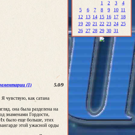
1
2
3
4
5
6
7
8
9
10
11
12
13
14
15
16
17
18
19
20
21
22
23
24
25
26
27
28
29
30
31
мментарии (1)
5.0
/
9
 Я чувствую, как сатана
гляд. она была разделена на
од знаменами Гордости,
Их было еще больше, этих
авангарде этой ужасной орды