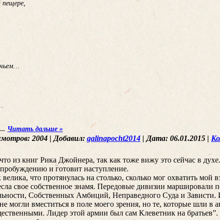
й пещере,
ичьем…
…
...
Читать дальше »
смотров:
2004
|
Добавил:
galinapocht2014
|
Дата:
06.01.2015
|
Ко
то из книг Рика Джойнера, так как тоже вижу это сейчас в духе.
 пробуждению и готовит наступление.
велика, что протянулась на столько, сколько мог охватить мой вз
есла свое собственное знамя. Передовые дивизии маршировали п
льности, Собственных Амбиций, Неправедного Суда и Зависти. 
е могли вместиться в поле моего зрения, но те, которые шли в 
щественными. Лидер этой армии был сам Клеветник на братьев”.