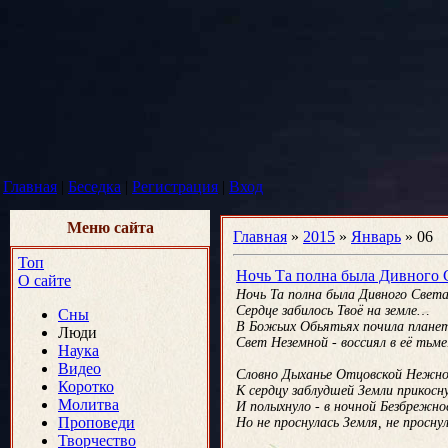
Главная
|
Беседка
|
Регистрация
|
Вход
Меню сайта
Главная
»
2015
»
Январь
»
06
Топ
Ночь Та полна была Дивного С
О сайте
Ночь Та полна была Дивного Света
Сердце забилось Твоё на земле…
Сны
В Божьих Обьятьях почила планет
Люди
Свет Неземной - воссиял в её тьм
Наука
Видео
Словно Дыханье Отцовской Нежно
Коротко
К сердцу заблудшей Земли прикосну
Молитва
И полыхнуло - в ночной Безбрежн
Проповеди
Но не проснулась Земля, не просну
Творчество