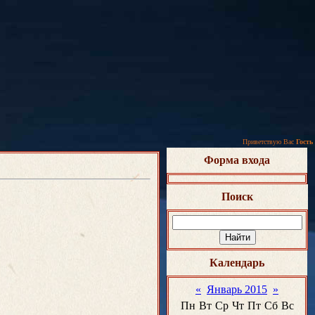
Приветствую Вас
Гость
Форма входа
Поиск
Календарь
«
Январь 2015
»
Пн
Вт
Ср
Чт
Пт
Сб
Вс