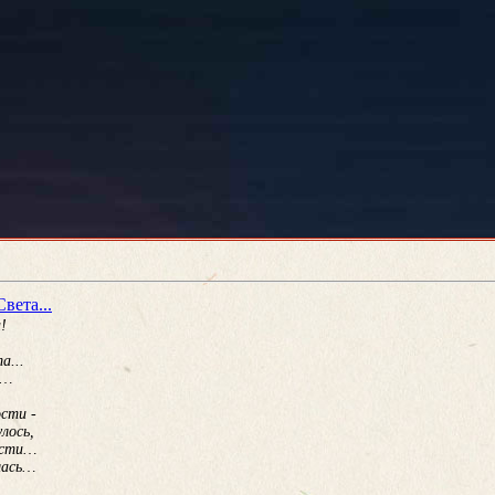
вета...
!
а...
е…
сти -
лось,
ости…
лась…