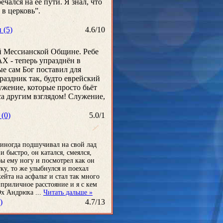
ечался на ее пути. Я знал, что
в церковь”.
 (5)
4.6
/
10
ой Мессианской Общине. Ребе
АХ - теперь упразднён в
ые сам Бог поставил для
праздник так, будто еврейский
жение, которые просто бьёт
са другим взглядом! Служение,
(0)
5.0
/
1
 иногда подшучивал на свой лад
и быстро, он катался, смеялся,
бы ему ногу и посмотрел как он
тку, то же улыбнулся и поехал
ейта на асфальт и стал так много
 приличное расстояние и я с кем
 Ох Андрюха
...
Читать дальше »
)
4.7
/
13