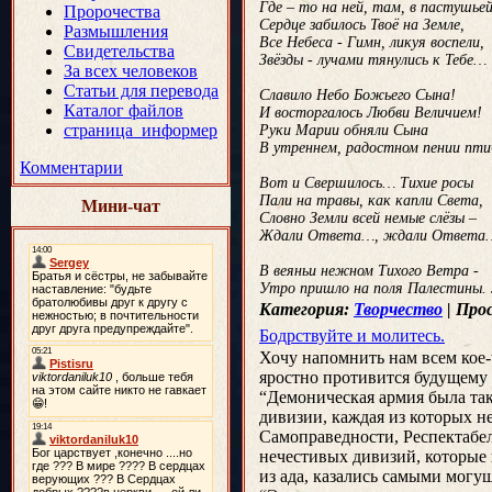
Где – то на ней, там, в пастушье
Пророчества
Сердце забилось Твоё на Земле,
Размышления
Все Небеса - Гимн, ликуя воспели,
Свидетельства
Звёзды - лучами тянулись к Тебе…
За всех человеков
Статьи для перевода
Славило Небо Божьего Сына!
Каталог файлов
И восторгалось Любви Величием!
страница_информер
Руки Марии обняли Сына
В утреннем, радостном пении пт
Комментарии
Вот и Свершилось… Тихие росы
Пали на травы, как капли Света,
Мини-чат
Словно Земли всей немые слёзы –
Ждали Ответа…, ждали Ответа
В веяньи нежном Тихого Ветра -
Утро пришло на поля Палестины.
Категория:
Творчество
|
Про
Бодрствуйте и молитесь.
Хочу напомнить нам всем кое-ч
яростно противится будущему
“Демоническая армия была так 
дивизии, каждая из которых н
Самоправедности, Респектабе
нечестивых дивизий, которые н
из ада, казались самыми могу