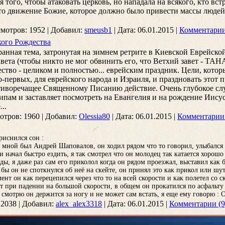
того, чтобы атаковать церковь, но нападала на всякого, кто встр
 то движение Божие, которое должно было привести массы людей 
мотров:
1952
|
Добавил:
smeusb1
|
Дата:
06.01.2015
|
Комментарии
кого Рождества
странная тема, затронутая на зимнем ретрите в Киевской Еврейск
вета (чтобы никто не мог обвинить его, что Ветхий завет - ТАН
ство - целиком и полностью... еврейским праздник. Цели, котор
о-первых, для еврейского народа и Израиля, и праздновать этот 
отиворечащее Священному Писанию действие. Очень глубокое слу
ипам и заставляет посмотреть на Евангелия и на рождение Иису
..
отров:
1960
|
Добавил:
Olessia80
|
Дата:
06.01.2015
|
Комментарии 
риснился сон :
о мной был Андрей Шаповалов, он ходил рядом что то говорил, улыбался
и начал быстро ездить, я так смотрел что он молодец так катается хорошо 
ды, я даже раз сам его приколол когда он рядом проезжал, выставил как 
 бы он не споткнулся об неё на скейте, он принял это как прикол или шу
ент он как перецепился через что то на всей скорости и как полетел со ск
ет при падении на большой скорости, в общем он прокатился по асфальту
 смотрю он держится за ногу и не может сам встать, я еще ему говорю :
2038
|
Добавил:
alex_alex3318
|
Дата:
06.01.2015
|
Комментарии (9