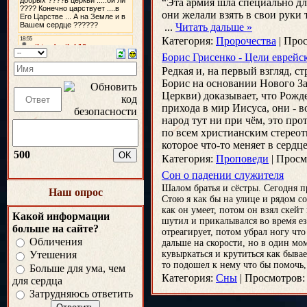
“Эта армия шла специально для 
они желали взять в свои руки
...
Читать дальше »
Категория:
Пророчества
|
Прос
Борис Грисенко - Цели еврейс
Редкая и, на первый взгляд, 
Борис на основании Нового За
Церкви) доказывает, что Рожде
прихода в мир Иисуса, они - в
народ тут ни при чём, это пр
по всем христианским стереот
которое что-то меняет в сердце.
500
Категория:
Проповеди
|
Просм
Сон о падении служителя
Шалом братья и сёстры. Сегодня п
Наш опрос
Стою я как бы на улице и рядом с
как он умеет, потом он взял скейт 
Какой информации
шутил и прикалывался во время ез
больше на сайте?
отреагирует, потом убрал ногу что
Обличения
дальше на скорости, но в один мом
кувыркаться и крутиться как быва
Утешения
то подошел к нему что бы помочь,
Больше для ума, чем
Категория:
Сны
|
Просмотров:
для сердца
Затрудняюсь ответить