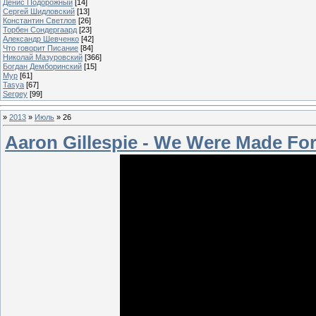
Денис Подорожный
[14]
Сергей Шидловский
[13]
Константин Светлов
[26]
Торбен Сондергаард
[23]
Александр Шевченко
[42]
Что говорит Писание
[84]
Николай Мазуровский
[366]
Богдан Демборинский
[15]
Мур
[61]
Tasya
[67]
Sergey
[99]
»
2013
»
Июль
»
26
Aaron Gillespie - We Were Made Fo