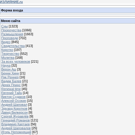
ИЗЛИЯНИЕ.ru
Форма входа
Меню сайта
Сны
[1323]
Пророчества
[1066]
Размышления
[1663]
Проповеди
[702]
Видео
[845]
Свидетельства
[413]
Коротко
[197]
Творчество
[552]
Молитва
[168]
За всех человеков
[221]
Наука
[32]
Верон Аш
[3]
Бенни Хинн
[21]
Рик Реннер
[16]
Вадим Балев
[21]
Дерек Принс
[18]
Renewal time
[45]
Евгений Тайц
[14]
Виктор Судаков
[10]
Алексей Осокин
[15]
Андрей Шаповал
[3]
Эдуард Коротков
[4]
Давид Вилкерсон
[9]
Сергей Журавлёв
[9]
Геннадий Романов
[121]
Владимир Картаев
[56]
Андрей Шаповалов
[25]
Игорь Непомнящий
[67]