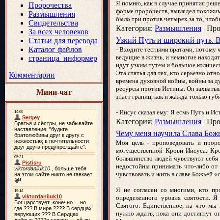
Я помню, как в случае принятия реш
Пророчества
форме пророчеств, выглядел похожим 
Размышления
было три против четырех за то, чтоб
Свидетельства
Категория:
Размышления
|
Про
За всех человеков
Узкий Путь и широкий путь. В
Статьи для перевода
Каталог файлов
- Входите тесными вратами, потому ч
ведущие в жизнь, и немногие находят
страница_информер
идут узким путем и большое количес
Эта статья для тех, кто серьезно от
Комментарии
времена духовной войны, войны за душ
ресурсы против Истины. Он захватыва
Мини-чат
знает границ, как и жажда только губ
- Иисус сказал ему: Я есмь Путь и И
Категория:
Размышления
|
Про
Чему меня научила Слава Божь
Моя цель - проповедовать и прор
могущественной Крови Иисуса. Кро
большинство людей чувствуют себя та
недостойны принимать что-либо от Б
чувствовать и жить в славе Божьей «
Я не согласен со многими, кто пр
определенного уровня святости. Я
Святого. Единственное, на что мы
нужно ждать, пока они достигнут оп