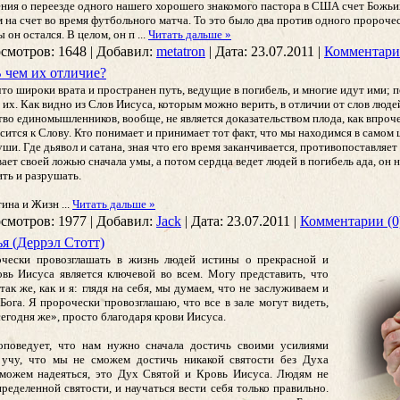
ения о переезде одного нашего хорошего знакомого пастора в США счет Божьи
на счет во время футбольного матча. То это было два против одного пророческ
ы он остался. В целом, он п
...
Читать дальше »
смотров:
1648
|
Добавил:
metatron
|
Дата:
23.07.2011
|
Комментари
 чем их отличие?
то широки врата и пространен путь, ведущие в погибель, и многие идут ими; п
 их. Как видно из Слов Иисуса, которым можно верить, в отличии от слов людей
тво единомышленников, вообще, не является доказательством плода, как впроч
носится к Слову. Кто понимает и принимает тот факт, что мы находимся в самом
и. Где дьявол и сатана, зная что его время заканчивается, противопоставляет 
ет своей ложью сначала умы, а потом сердца ведет людей в погибель ада, он не
ить и разрушать.
стина и Жизн
...
Читать дальше »
смотров:
1977
|
Добавил:
Jack
|
Дата:
23.07.2011
|
Комментарии (0
я (Деррэл Стотт)
очески провозглашать в жизнь людей истины о прекрасной и
вь Иисуса является ключевой во всем. Могу представить, что
к же, как и я: глядя на себя, мы думаем, что не заслуживаем и
ога. Я пророчески провозглашаю, что все в зале могут видеть,
сегодня же», просто благодаря крови Иисуса.
оповедует, что нам нужно сначала достичь своими усилиями
 учу, что мы не сможем достичь никакой святости без Духа
 можем надеяться, это Дух Святой и Кровь Иисуса. Людям не
ределенной святости, и научаться вести себя только правильно.