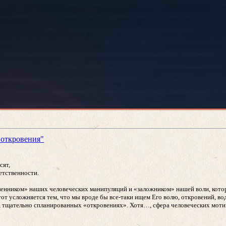
 откровения"
сят,
ветственности.
«пленником» наших человеческих манипуляций и «заложником» нашей воли, кот
тот усложняется тем, что мы вроде бы все-таки ищем Его волю, откровений, в
, тщательно спланированных «откровениях». Хотя…, сфера человеческих мотиво