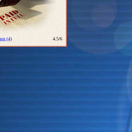
ии (4)
4.5
/
6