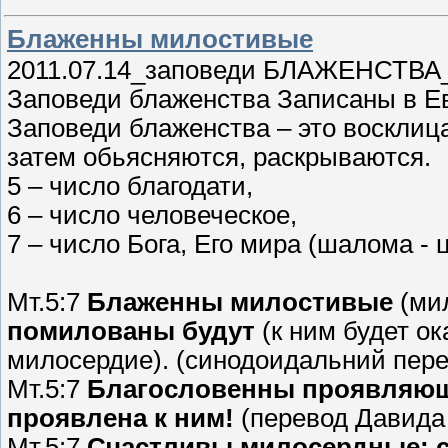
Блаженны милостивые
2011.07.14_заповеди БЛАЖЕНСТ
Заповеди блаженства Записаны в Ев
Заповеди блаженства – это восклица
затем обьясняются, раскрываются.
5 – число благодати,
6 – число человеческое,
7 – число Бога, Его мира (шалома - 
Мт.5:7
Блаженны милостивые
(ми
помилованы будут
(к ним будет ок
милосердие). (синодоидальний пере
Мт.5:7
Благословенны проявляющи
проявлена к ним!
(перевод Давида
Мт.5:7
Счастливы милосердные: с