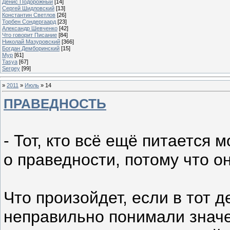
Денис Подорожный
[14]
Сергей Шидловский
[13]
Константин Светлов
[26]
Торбен Сондергаард
[23]
Александр Шевченко
[42]
Что говорит Писание
[84]
Николай Мазуровский
[366]
Богдан Демборинский
[15]
Мур
[61]
Tasya
[67]
Sergey
[99]
»
2011
»
Июль
»
14
ПРАВЕДНОСТЬ
- Тот, кто всё ещё питается 
о праведности, потому что о
Что произойдет, если в тот д
неправильно понимали значе