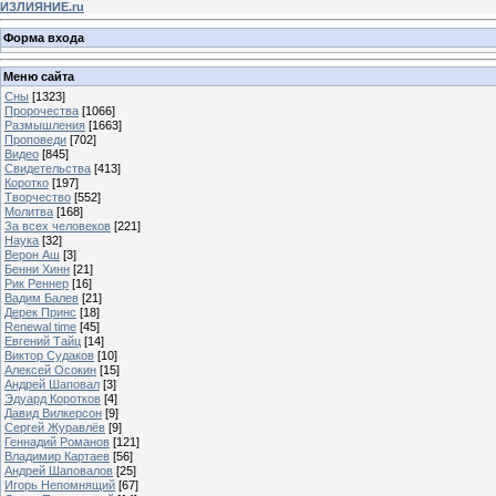
ИЗЛИЯНИЕ.ru
Форма входа
Меню сайта
Сны
[1323]
Пророчества
[1066]
Размышления
[1663]
Проповеди
[702]
Видео
[845]
Свидетельства
[413]
Коротко
[197]
Творчество
[552]
Молитва
[168]
За всех человеков
[221]
Наука
[32]
Верон Аш
[3]
Бенни Хинн
[21]
Рик Реннер
[16]
Вадим Балев
[21]
Дерек Принс
[18]
Renewal time
[45]
Евгений Тайц
[14]
Виктор Судаков
[10]
Алексей Осокин
[15]
Андрей Шаповал
[3]
Эдуард Коротков
[4]
Давид Вилкерсон
[9]
Сергей Журавлёв
[9]
Геннадий Романов
[121]
Владимир Картаев
[56]
Андрей Шаповалов
[25]
Игорь Непомнящий
[67]