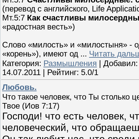
(перевод с английского, Life Applicati
Мт.5:7
Как счастливы милосердные
«радостная весть»)
Слово «милость» и «милостыня» - о
«корень»), имеют од
...
Читать даль
Категория:
Размышления
| Добавил
14.07.2011
| Рейтинг: 5.0/1
Любовь.
Что такое человек, что Ты столько 
Твое (Иов 7:17)
Господи! что есть человек, ч
человеческий, что обращаешь
Он так любит нас, что сред