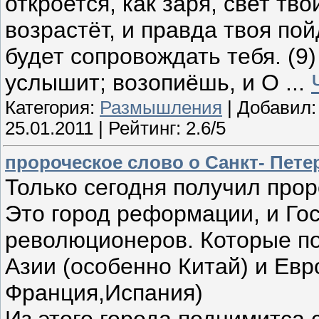
откроется, как заря, свет тв
возрастёт, и правда твоя по
будет сопровождать тебя. (9)
услышит; возопиёшь, и О
...
Категория:
Размышления
| Добавил
25.01.2011
| Рейтинг: 2.6/5
пророческое слово о Санкт- Пете
Только сегодня получил про
Это город реформации, и Го
революционеров. Которые по
Азии (особенно Китай) и Евр
Франция,Испания)
Из этого города поднимитса