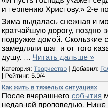
«И пусть Господь укажет се
и терпению Христову.» 2-е п
Зима выдалась снежная и м
кратчайшую дорогу, поздно 
подружке домой. Скользкие с
замедляли шаг, и от того каз
душу.
...
Читать дальше »
Категория:
Творчество
| Добавил:
Го
| Рейтинг: 5.0/4
Как жить в тяжелых ситуациях
После вчерашнего
события
м
недавней проповедью. Ниже 