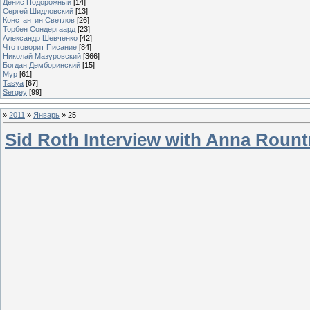
Денис Подорожный
[14]
Сергей Шидловский
[13]
Константин Светлов
[26]
Торбен Сондергаард
[23]
Александр Шевченко
[42]
Что говорит Писание
[84]
Николай Мазуровский
[366]
Богдан Демборинский
[15]
Мур
[61]
Tasya
[67]
Sergey
[99]
»
2011
»
Январь
»
25
Sid Roth Interview with Anna Rount