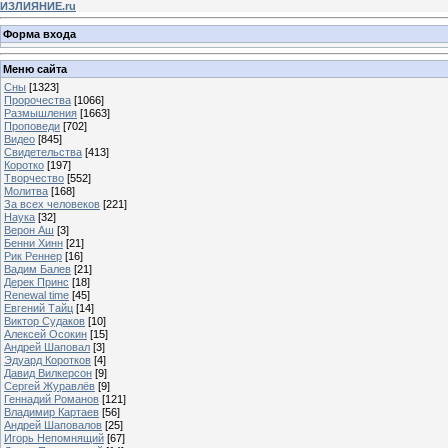
ИЗЛИЯНИЕ.ru
Форма входа
Меню сайта
Сны
[1323]
Пророчества
[1066]
Размышления
[1663]
Проповеди
[702]
Видео
[845]
Свидетельства
[413]
Коротко
[197]
Творчество
[552]
Молитва
[168]
За всех человеков
[221]
Наука
[32]
Верон Аш
[3]
Бенни Хинн
[21]
Рик Реннер
[16]
Вадим Балев
[21]
Дерек Принс
[18]
Renewal time
[45]
Евгений Тайц
[14]
Виктор Судаков
[10]
Алексей Осокин
[15]
Андрей Шаповал
[3]
Эдуард Коротков
[4]
Давид Вилкерсон
[9]
Сергей Журавлёв
[9]
Геннадий Романов
[121]
Владимир Картаев
[56]
Андрей Шаповалов
[25]
Игорь Непомнящий
[67]