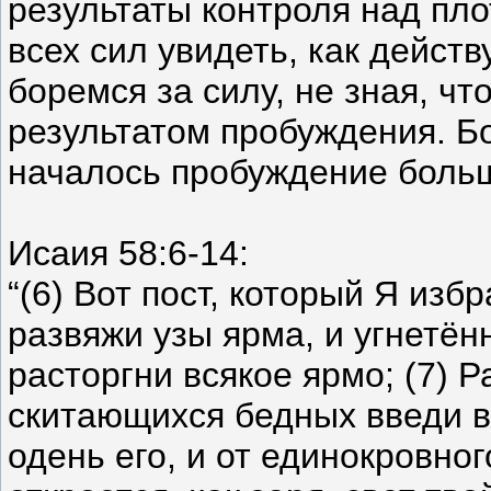
результаты контроля над пло
всех сил увидеть, как действ
боремся за силу, не зная, чт
результатом пробуждения. Бо
началось пробуждение больш
Исаия 58:6-14:
“(6) Вот пост, который Я из
развяжи узы ярма, и угнетённ
расторгни всякое ярмо; (7) Р
скитающихся бедных введи в 
одень его, и от единокровног