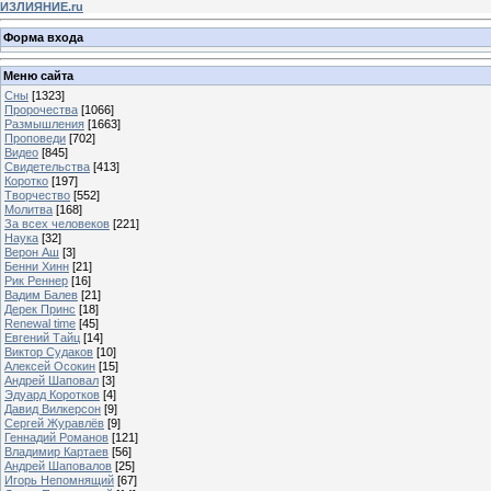
ИЗЛИЯНИЕ.ru
Форма входа
Меню сайта
Сны
[1323]
Пророчества
[1066]
Размышления
[1663]
Проповеди
[702]
Видео
[845]
Свидетельства
[413]
Коротко
[197]
Творчество
[552]
Молитва
[168]
За всех человеков
[221]
Наука
[32]
Верон Аш
[3]
Бенни Хинн
[21]
Рик Реннер
[16]
Вадим Балев
[21]
Дерек Принс
[18]
Renewal time
[45]
Евгений Тайц
[14]
Виктор Судаков
[10]
Алексей Осокин
[15]
Андрей Шаповал
[3]
Эдуард Коротков
[4]
Давид Вилкерсон
[9]
Сергей Журавлёв
[9]
Геннадий Романов
[121]
Владимир Картаев
[56]
Андрей Шаповалов
[25]
Игорь Непомнящий
[67]