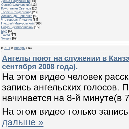
Денис Подорожный
[14]
Сергей Шидловский
[13]
Константин Светлов
[26]
Торбен Сондергаард
[23]
Александр Шевченко
[42]
Что говорит Писание
[84]
Николай Мазуровский
[366]
Богдан Демборинский
[15]
Мур
[61]
Tasya
[67]
Sergey
[99]
»
2011
»
Январь
»
03
Ангелы поют на служении в Канза
сентября 2008 года).
На этом видео человек расск
запись ангельских голосов. 
начинается на 8-й минуте(в 7
На этом видео только запись
дальше »