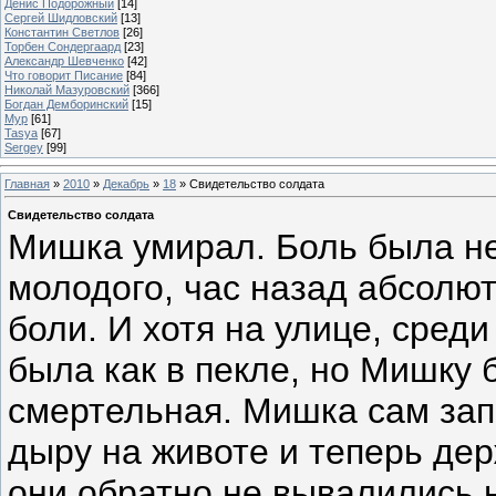
Денис Подорожный
[14]
Сергей Шидловский
[13]
Константин Светлов
[26]
Торбен Сондергаард
[23]
Александр Шевченко
[42]
Что говорит Писание
[84]
Николай Мазуровский
[366]
Богдан Демборинский
[15]
Мур
[61]
Tasya
[67]
Sergey
[99]
Главная
»
2010
»
Декабрь
»
18
» Свидетельство солдата
Свидетельство солдата
Мишка умирал. Боль была не
молодого, час назад абсолют
боли. И хотя на улице, сред
была как в пекле, но Мишку 
смертельная. Мишка сам зап
дыру на животе и теперь дер
они обратно не вывалились 