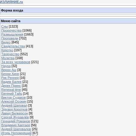
ИЗЛИЯНИЕ.ru
Форма входа
Меню сайта
Сны
[1323]
Пророчества
[1066]
Размышления
[1663]
Проповеди
[702]
Видео
[845]
Свидетельства
[413]
Коротко
[197]
Творчество
[552]
Молитва
[168]
За всех человеков
[221]
Наука
[32]
Верон Аш
[3]
Бенни Хинн
[21]
Рик Реннер
[16]
Вадим Балев
[21]
Дерек Принс
[18]
Renewal time
[45]
Евгений Тайц
[14]
Виктор Судаков
[10]
Алексей Осокин
[15]
Андрей Шаповал
[3]
Эдуард Коротков
[4]
Давид Вилкерсон
[9]
Сергей Журавлёв
[9]
Геннадий Романов
[121]
Владимир Картаев
[56]
Андрей Шаповалов
[25]
Игорь Непомнящий
[67]