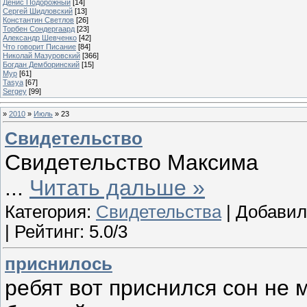
Денис Подорожный
[14]
Сергей Шидловский
[13]
Константин Светлов
[26]
Торбен Сондергаард
[23]
Александр Шевченко
[42]
Что говорит Писание
[84]
Николай Мазуровский
[366]
Богдан Демборинский
[15]
Мур
[61]
Tasya
[67]
Sergey
[99]
»
2010
»
Июль
»
23
Свидетельство
Свидетельство Максима
...
Читать дальше »
Категория:
Свидетельства
| Добави
| Рейтинг: 5.0/3
приснилось
ребят вот приснился сон не 