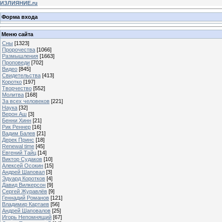
ИЗЛИЯНИЕ.ru
Форма входа
Меню сайта
Сны
[1323]
Пророчества
[1066]
Размышления
[1663]
Проповеди
[702]
Видео
[845]
Свидетельства
[413]
Коротко
[197]
Творчество
[552]
Молитва
[168]
За всех человеков
[221]
Наука
[32]
Верон Аш
[3]
Бенни Хинн
[21]
Рик Реннер
[16]
Вадим Балев
[21]
Дерек Принс
[18]
Renewal time
[45]
Евгений Тайц
[14]
Виктор Судаков
[10]
Алексей Осокин
[15]
Андрей Шаповал
[3]
Эдуард Коротков
[4]
Давид Вилкерсон
[9]
Сергей Журавлёв
[9]
Геннадий Романов
[121]
Владимир Картаев
[56]
Андрей Шаповалов
[25]
Игорь Непомнящий
[67]