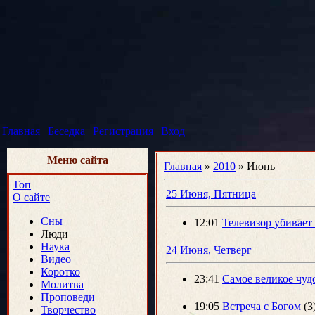
Главная
|
Беседка
|
Регистрация
|
Вход
Меню сайта
Главная
»
2010
»
Июнь
Топ
25 Июня, Пятница
О сайте
Сны
12:01
Телевизор убивает
Люди
Наука
24 Июня, Четверг
Видео
Коротко
23:41
Самое великое чуд
Молитва
Проповеди
19:05
Встреча с Богом
(3
Творчество