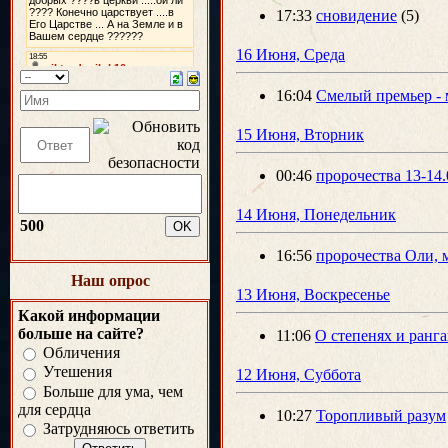
17:33
сновидение
(5)
16 Июня, Среда
16:04
Смелый премьер -
15 Июня, Вторник
00:46
пророчества 13-14.
14 Июня, Понедельник
500
16:56
пророчества Оли, 
Наш опрос
13 Июня, Воскресенье
Какой информации
больше на сайте?
11:06
О степенях и ранга
Обличения
Утешения
12 Июня, Суббота
Больше для ума, чем
для сердца
10:27
Торопливый разум
Затрудняюсь ответить