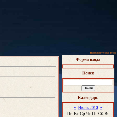
Приветствую Вас
Гость
Форма входа
Поиск
Календарь
«
Июнь 2010
»
Пн
Вт
Ср
Чт
Пт
Сб
Вс