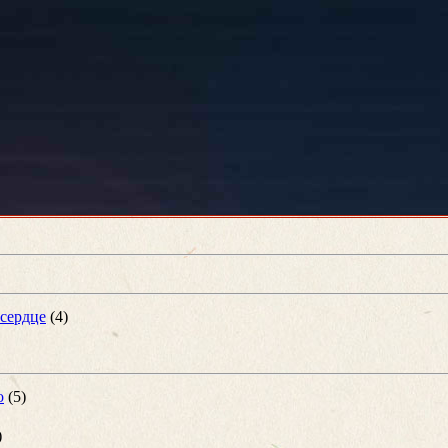
 сердце
(4)
о
(5)
)