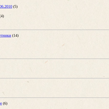
06.2010
(5)
(4)
етники
(14)
те
(6)