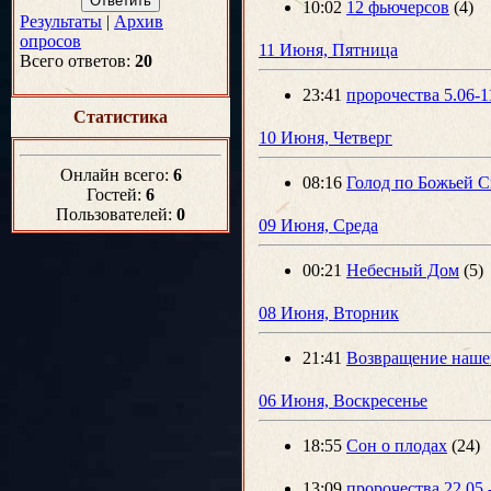
10:02
12 фьючерсов
(4)
Результаты
|
Архив
опросов
11 Июня, Пятница
Всего ответов:
20
23:41
пророчества 5.06-1
Статистика
10 Июня, Четверг
Онлайн всего:
6
08:16
Голод по Божьей С
Гостей:
6
Пользователей:
0
09 Июня, Среда
00:21
Небесный Дом
(5)
08 Июня, Вторник
21:41
Возвращение нашег
06 Июня, Воскресенье
18:55
Сон о плодах
(24)
13:09
пророчества 22.05 