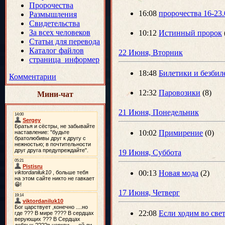
Пророчества
16:08
пророчества 16-23.
Размышления
Свидетельства
За всех человеков
10:12
Истинный пророк
Статьи для перевода
Каталог файлов
22 Июня, Вторник
страница_информер
18:48
Билетики и безбил
Комментарии
12:32
Паровозики
(8)
Мини-чат
21 Июня, Понедельник
10:02
Примирение
(0)
19 Июня, Суббота
00:13
Новая мода
(2)
17 Июня, Четверг
22:08
Если ходим во све