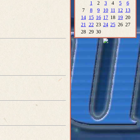
1
2
3
4
5
6
7
8
9
10
11
12
13
14
15
16
17
18
19
20
21
22
23
24
25
26
27
28
29
30