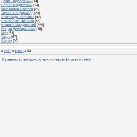
Денис Подорожный
[14]
Сергей Шидловский
[13]
Константин Светлов
[26]
Торбен Сондергаард
[23]
Александр Шевченко
[42]
Что говорит Писание
[84]
Николай Мазуровский
[366]
Богдан Демборинский
[15]
Мур
[61]
Tasya
[67]
Sergey
[99]
»
2010
»
Июнь
»
03
Свидетельство одного умного еврея (и смех и грех)