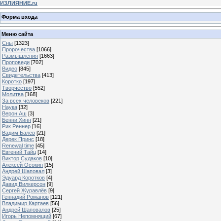
ИЗЛИЯНИЕ.ru
Форма входа
Меню сайта
Сны
[1323]
Пророчества
[1066]
Размышления
[1663]
Проповеди
[702]
Видео
[845]
Свидетельства
[413]
Коротко
[197]
Творчество
[552]
Молитва
[168]
За всех человеков
[221]
Наука
[32]
Верон Аш
[3]
Бенни Хинн
[21]
Рик Реннер
[16]
Вадим Балев
[21]
Дерек Принс
[18]
Renewal time
[45]
Евгений Тайц
[14]
Виктор Судаков
[10]
Алексей Осокин
[15]
Андрей Шаповал
[3]
Эдуард Коротков
[4]
Давид Вилкерсон
[9]
Сергей Журавлёв
[9]
Геннадий Романов
[121]
Владимир Картаев
[56]
Андрей Шаповалов
[25]
Игорь Непомнящий
[67]