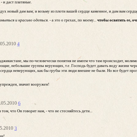
 - и даст платяные.
 дух новый дам вам; и возьму из плоти вашей сердце каменное, и дам вам сердц
омыться и красиво одеться.
- а это о грехах, по моему...
чтобы освятить ее, о
6.05.2010
4
Таджикистане, мы по-человечески понятия не имеем что там происходит, молим
ющие, небольшие группы верующих, т.е. Господь будет давать воду жизни чере
в сердца неверующих, как бы грубы эти люди внешне не были. Но все будет про
дупрежден, значит вооружен!
6.05.2010
6
 том, что Он говорит нам, - что не стесняйтесь дети...
05.2010
3
ан!