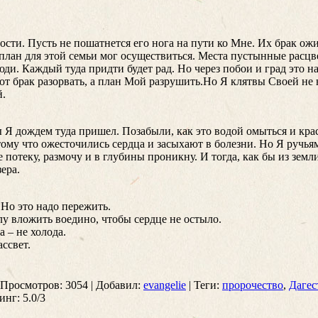
ности. Пусть не пошатнется его нога на пути ко Мне. Их брак ож
лан для этой семьи мог осуществиться. Места пустынные расцвет
люди. Каждый туда придти будет рад. Но через побои и град это н
тот брак разорвать, а план Мой разрушить.Но Я клятвы Своей н
й.
 Я дождем туда пришел. Позабыли, как это водой омыться и крас
тому что ожесточились сердца и засыхают в болезни. Но Я ручья
 потеку, размочу и в глубины проникну. И тогда, как бы из зем
ера.
. Но это надо пережить.
у вложить воедино, чтобы сердце не остыло.
а – не холода.
ссвет.
Просмотров
: 3054 |
Добавил
:
evangelie
|
Теги
:
пророчество
,
Дагес
инг
:
5.0
/
3