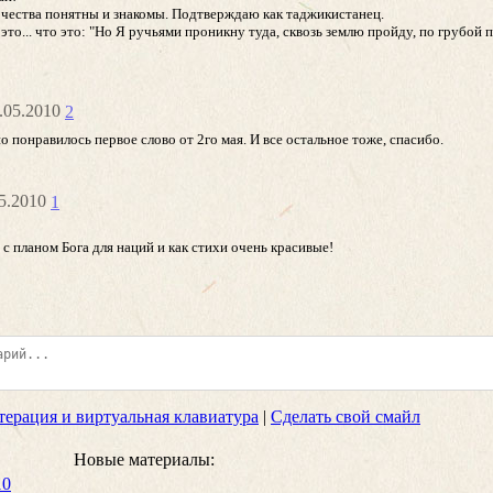
очества понятны и знакомы. Подтверждаю как таджикистанец.
 это... что это: "Но Я ручьями проникну туда, сквозь землю пройду, по грубой 
6.05.2010
2
 понравилось первое слово от 2го мая. И все остальное тоже, спасибо.
05.2010
1
с планом Бога для наций и как стихи очень красивые!
терация и виртуальная клавиатура
|
Сделать свой смайл
Новые материалы:
10