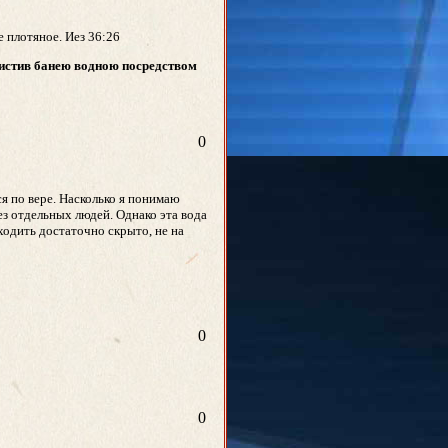
е плотяное. Иез 36:26
чистив банею водною посредством
0
ся по вере. Насколько я понимаю
з отдельных людей. Однако эта вода
ходить достаточно скрыто, не на
0
0