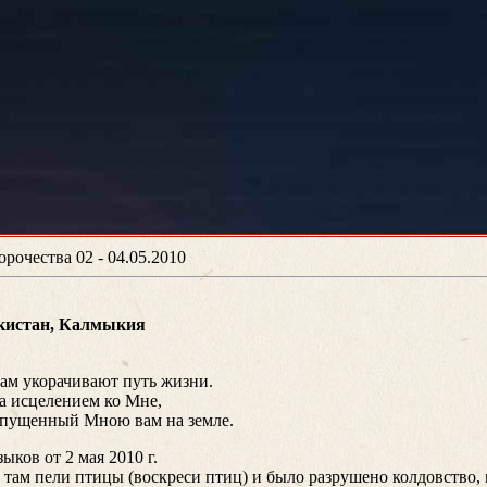
орочества 02 - 04.05.2010
икистан, Калмыкия
ам укорачивают путь жизни.
а исцелением ко Мне,
тпущенный Мною вам на земле.
ков от 2 мая 2010 г.
ы там пели птицы (воскреси птиц) и было разрушено колдовство