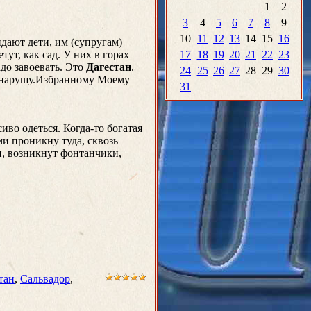
1
2
3
4
5
6
7
8
9
10
11
12
13
14
15
16
идают дети, им (супругам)
ут, как сад. У них в горах
17
18
19
20
21
22
23
адо завоевать. Это
Дагестан
.
24
25
26
27
28
29
30
е нарушу.Избранному Моему
31
иво одеться. Когда-то богатая
ми проникну туда, сквозь
ли, возникнут фонтанчики,
тан
,
Сальвадор
,