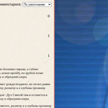
омментариев:
0
1
1
о богатая страна, а сейчас
 землю пройду, по грубой почве
лу и образуют озера.
ает дождя позднего, но он все равно
ку, размочу и в глубины проникну.
дов - Дух Святой там и останется и
илу и образуют озера.
Святого.
размочу и в глубины проникну