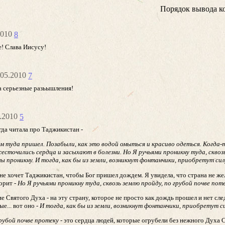
Порядок вывода к
.2010
8
е! Слава Иисусу!
6.05.2010
7
а серьезные разьышления!
5.2010
5
огда читала про Таджикистан -
 туда пришел. Позабыли, как это водой омыться и красиво одеться. Когда-т
сточились сердца и засыхают в болезни. Но Я ручьями проникну туда, сквозь
ны проникну. И тогда, как бы из земли, возникнут фонтанчики, приобретут си
не хочет Таджикистан, чтобы Бог пришел дождем. Я увидела, что страна не жел
ворит -
Но Я ручьями проникну туда, сквозь землю пройду, по грубой почве поте
ие Святого Духа - на эту страну, которое не просто как дождь прошел и нет сле
е... вот оно -
И тогда, как бы из земли, возникнут фонтанчики, приобретут с
грубой почве протеку
- это сердца людей, которые огрубели без нежного Духа 