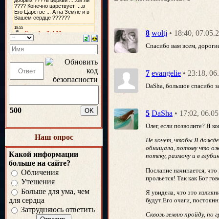
• 18:40, 07.05
8
woltj
Спасибо вам всем, дороги
• 23:18, 0
7
evangelie
DaSha, большое спасибо з
500
• 17:02, 06.0
5
DaSha
Олег, если позволите? Я к
Наш опрос
Не хочет, чтобы Я дождем
обнищала, потому что оже
Какой информации
потеку, размочу и в глуби
больше на сайте?
Послание начинается, что 
Обличения
прольется! Так как Бог го
Утешения
Больше для ума, чем
Я увидела, что это излиян
для сердца
будут Его очаги, постоянны
Затрудняюсь ответить
Сквозь землю пройду, по 