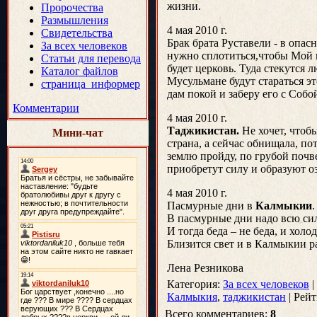
жизни.
Пророчества
Размышления
4 мая 2010 г.
Свидетельства
Брак брата Руставели - в опас
За всех человеков
нужно сплотиться,чтобы Мой п
Статьи для перевода
будет церковь. Туда стекутся 
Каталог файлов
Мусульмане будут стараться э
страница_информер
дам покой и заберу его с Собо
Комментарии
4 мая 2010 г.
Таджикистан.
Не хочет, чтобы
Мини-чат
страна, а сейчас обнищала, по
землю пройду, по грубой почве
приобретут силу и образуют оз
4 мая 2010 г.
Пасмурные дни в
Калмыкии
В пасмурные дни надо всю сил
И тогда беда – не беда, и холод
Близится свет и в Калмыкии ра
Лена Резникова
Категория
:
За всех человеков
|
Калмыкия
,
таджикистан
|
Рейт
Всего комментариев
:
8