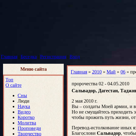
Главная
|
Беседка
|
Регистрация
|
Вход
Меню сайта
Главная
»
2010
»
Май
»
06
» пр
Топ
пророчества 02 - 04.05.2010
О сайте
Сальвадор, Дагестан, Тадж
Сны
Люди
2 мая 2010 г.
Наука
Вы – солдаты Моей армии, и в
Видео
Но не смущайтесь приходить з
Коротко
чтобы прожить путь жизни, о
Молитва
Перевод-истолкование иных язы
Проповеди
Благослови
Сальвадор
, чтоб
Творчество