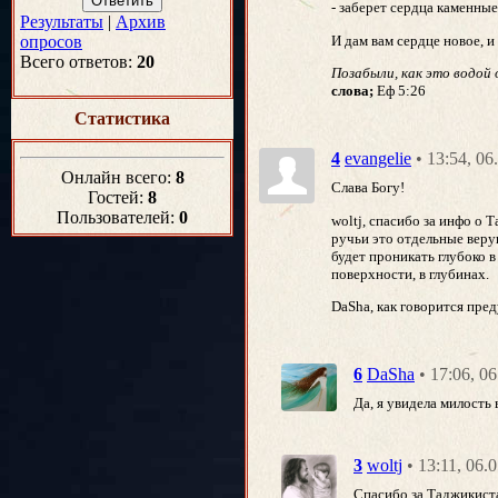
- заберет сердца каменные
Результаты
|
Архив
И дам вам сердце новое, и
опросов
Всего ответов:
20
Позабыли, как это водой 
слова;
Еф 5:26
Статистика
• 13:54, 0
4
evangelie
Онлайн всего:
8
Слава Богу!
Гостей:
8
Пользователей:
0
woltj, спасибо за инфо о 
ручьи это отдельные веру
будет проникать глубоко 
поверхности, в глубинах.
DaSha, как говорится пре
• 17:06, 0
6
DaSha
Да, я увидела милость в
• 13:11, 06.
3
woltj
Спасибо за Таджикист