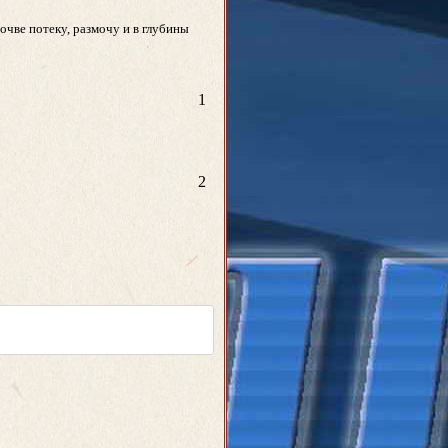
почве потеку, размочу и в глубины
1
2