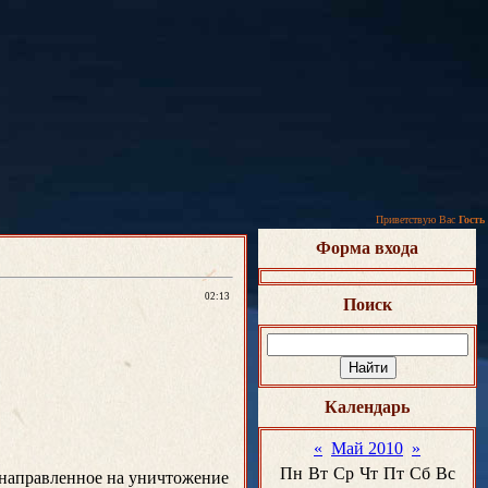
Приветствую Вас
Гость
Форма входа
02:13
Поиск
Календарь
«
Май 2010
»
Пн
Вт
Ср
Чт
Пт
Сб
Вс
, направленное на уничтожение