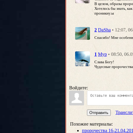
В целом, образы прор
Хотелось бы знать, как
проникну.ы
• 12:07, 0
2
DaSha
Спасибо! Мне особенно
• 08:50, 06.
1
Мур
Слава Богу!
Чудесные пророчества 
Войдите:
Трансли
Отправить
Похожие материалы:
пророчества 16-21.04.20