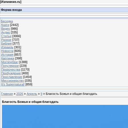
[
Излияние.ru
]
Форма входа
Беседка
Книги
[2442]
Видео
[986]
Аудио
[335]
Статьи
[3066]
Разное
[737]
Библия
[377]
Израиль
[301]
Новости
[605]
История
[857]
Картинки
[398]
MorningStar
[1388]
Популярное
[229]
Пророчества
[1170]
Пробуждение
[400]
Прославление
[1454]
Миссионерство
[335]
It's Supernatural!
[859]
Главная
»
2026
»
Апрель
»
9
» Благость Божья и общая благодать
Благость Божья и общая благодать