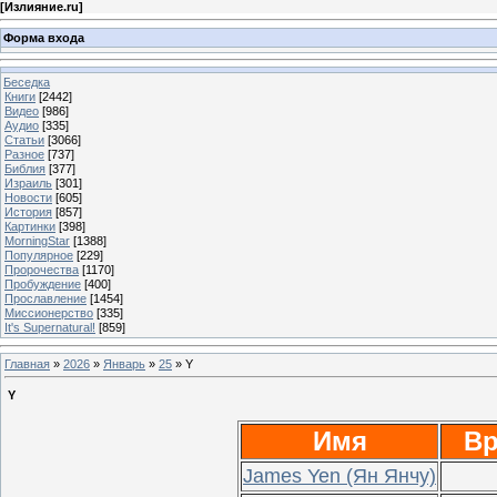
[
Излияние.ru
]
Форма входа
Беседка
Книги
[2442]
Видео
[986]
Аудио
[335]
Статьи
[3066]
Разное
[737]
Библия
[377]
Израиль
[301]
Новости
[605]
История
[857]
Картинки
[398]
MorningStar
[1388]
Популярное
[229]
Пророчества
[1170]
Пробуждение
[400]
Прославление
[1454]
Миссионерство
[335]
It's Supernatural!
[859]
Главная
»
2026
»
Январь
»
25
» Y
Y
Имя
Вр
James Yen (Ян Янчу)