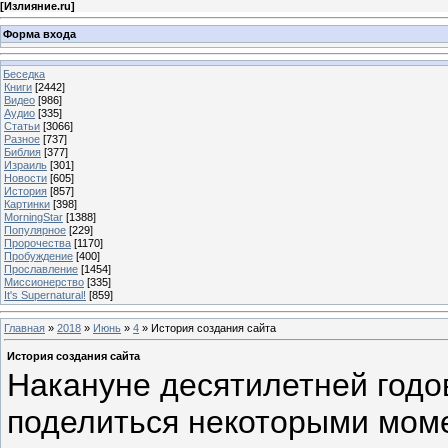
[
Излияние.ru
]
Форма входа
Беседка
Книги
[2442]
Видео
[986]
Аудио
[335]
Статьи
[3066]
Разное
[737]
Библия
[377]
Израиль
[301]
Новости
[605]
История
[857]
Картинки
[398]
MorningStar
[1388]
Популярное
[229]
Пророчества
[1170]
Пробуждение
[400]
Прославление
[1454]
Миссионерство
[335]
It's Supernatural!
[859]
Главная
»
2018
»
Июнь
»
4
» История создания сайта
История создания сайта
Накануне десятилетней годо
поделиться некоторыми моме