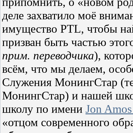
припомнить, о «новом род
деле захватило моё внима
имущество
PTL
, чтобы на
призван быть частью этого
прим. переводчика
), кото
всём, что мы делаем, осо
Служения МонингСтар (те
МонингСтар) и нашей шко
школу по имени
Jon
Amos
«отцом современного обра