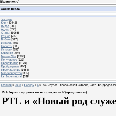
[
Излияние.ru
]
Форма входа
Беседка
Книги
[2442]
Видео
[986]
Аудио
[335]
Статьи
[3066]
Разное
[737]
Библия
[377]
Израиль
[301]
Новости
[605]
История
[857]
Картинки
[398]
MorningStar
[1388]
Популярное
[229]
Пророчества
[1170]
Пробуждение
[400]
Прославление
[1454]
Миссионерство
[335]
It's Supernatural!
[859]
Главная
»
2008
»
Ноябрь
»
6
» Rick Joyner – пророческая история, часть IV (продолже
Rick Joyner – пророческая история, часть IV (продолжение)
PTL
и «Новый род служ