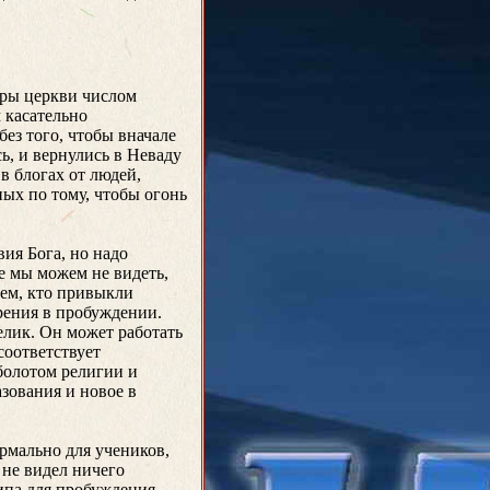
оры церкви числом
 касательно
ез того, чтобы вначале
ь, и вернулись в Неваду
в блогах от людей,
ых по тому, чтобы огонь
ия Бога, но надо
ые мы можем не видеть,
тем, кто привыкли
рения в пробуждении.
елик. Он может работать
соответствует
болотом религии и
зования и новое в
ормально для учеников,
 не видел ничего
ипа для пробуждения.