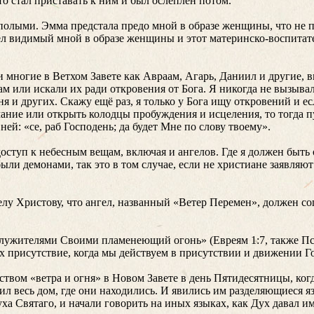
то стал приставать к ним и был ослеплён потом.
олыми. Эмма предстала предо мной в образе женщины, что не по
л видимый мной в образе женщины и этот материнско-воспитат
и многие в Ветхом Завете как Авраам, Агарь, Даниил и другие, 
ам или искали их ради откровения от Бога. Я никогда не вызыва
я и других. Скажу ещё раз, я только у Бога ищу откровений и е
ание или открыть колодцы пробуждения и исцеления, то тогда пу
ней: «се, раб Господень; да будет Мне по слову твоему».
оступ к небесным вещам, включая и ангелов. Где я должен быть 
ыли демонами, так это в том случае, если не христиане заявляют
елу Христову, что ангел, названный «Ветер Перемен», должен со
лужителями Своими пламенеющий огонь» (Евреям 1:7, также Пса
их присутствие, когда мы действуем в присутствии и движении Го
вом «ветра и огня» в Новом Завете в день Пятидесятницы, когд
нил весь дом, где они находились. И явились им разделяющиеся я
ха Святаго, и начали говорить на иных языках, как Дух давал и