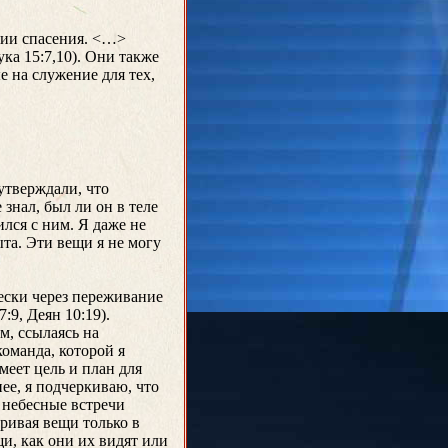
рии спасения. <…>
ка 15:7,10). Они также
 на служение для тех,
утверждали, что
 знал, был ли он в теле
ился с ним. Я даже не
та. Эти вещи я не могу
ески через переживание
:9, Деян 10:19).
м, ссылаясь на
команда, которой я
меет цель и план для
нее, я подчеркиваю, что
и небесные встречи
ривая вещи только в
щи, как они их видят или