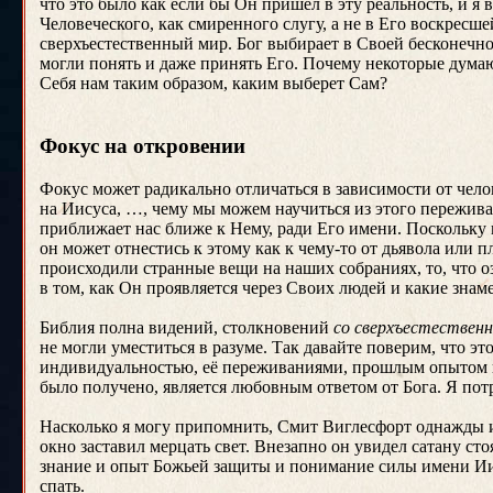
что это было как если бы Он пришел в эту реальность, и я 
Человеческого, как смиренного слугу, а не в Его воскрес
сверхъестественный мир. Бог выбирает в Своей бесконечно
могли понять и даже принять Его. Почему некоторые думают
Себя нам таким образом, каким выберет Сам?
Фокус на откровении
Фокус может радикально отличаться в зависимости от челове
на Иисуса, …, чему мы можем научиться из этого пережива
приближает нас ближе к Нему, ради Его имени. Поскольку 
он может отнестись к этому как к чему-то от дьявола или 
происходили странные вещи на наших собраниях, то, что оз
в том, как Он проявляется через Своих людей и какие знам
Библия полна видений, столкновений
со сверхъестествен
не могли уместиться в разуме. Так давайте поверим, что эт
индивидуальностью, её переживаниями, прошлым опытом и т
было получено, является любовным ответом от Бога. Я пот
Насколько я могу припомнить, Смит Виглесфорт однажды им
окно заставил мерцать свет. Внезапно он увидел сатану сто
знание и опыт Божьей защиты и понимание силы имени Иису
спать.