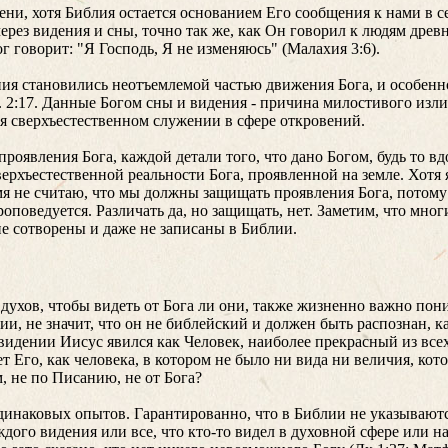
ени, хотя Библия остается основанием Его сообщения к нами в 
ерез видения и сны, точно так же, как Он говорил к людям древн
ог говорит: "Я Господь, Я не изменяюсь" (Малахия 3:6).
ния становились неотъемлемой частью движения Бога, и особенно
 2:17. Данные Богом сны и видения - причина милостивого изли
 сверхъестественном служении в сфере откровений.
оявления Бога, каждой детали того, что дано Богом, будь то 
ерхъестественной реальности Бога, проявленной на земле. Хотя 
я не считаю, что мы должны защищать проявления Бога, потому 
оповедуется. Различать да, но защищать, нет. Заметим, что мно
не сотворены и даже не записаны в Библии.
ухов, чтобы видеть от Бога ли они, также жизненно важно поним
ии, не значит, что он не библейский и должен быть распознан, 
 видении Иисус явился как Человек, наиболее прекрасный из все
т Его, как человека, в котором не было ни вида ни величия, ко
, не по Писанию, не от Бога?
 одинаковых опытов. Гарантированно, что в Библии не указывают
ждого видения или все, что кто-то видел в духовной сфере или н