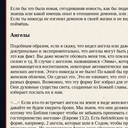
Если бы это была новая, сегодняшняя новость, как бы люди 
знаешь или какой имеешь опыт в отношении демонов, или ж
Если ты никогда не изгонял демонов в своей жизни и не в
поймёшь.
Ангелы
Подобным образом, если я скажу, что видел ангела или даж
доктринально и экспериментально, что ангелы могут быть 
это как факт. Вы даже можете обозвать меня тем, кто покл
силою и тд. В случае с ангелом. назвавшимся «Эмма», кот
занимающегося воспитанием, некоторые автоматически закл
женских ангелов. Этого никогда и не было! По какой бы пр
женском обличии, Он сделал это. Это не означает, что этот
разных формах. Возможно, что эту форму Бог избрал для эт
Они духовные существа света, созданные из Божьей славы, 
избирает послать их к нам.
<…> Если кто-то встречает ангела на земле в виде женского
давайте не будем хмурить брови. Мы знаем, что они должн
потому что Библия говорит чтобы не забывать принимать ст
гостеприимство ангелам» (Евреям 13:2). Есть библейские п
форме, например, 2 ангела, которые шли в Содом, чтобы пр