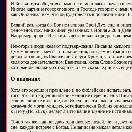
И Божьи пути общения с нами не изменилась с начала врем
Иногда картины говорят много, и Господь говорит с нами ч
как Он обещал нам, что он будет делать в последние дни. Б
Всякий раз, когда бы Бог не изливал Свой Дух, сны и виде
феноменов последних дней указанных в Иоиля 2:28 и Деян.
Например пророк Иезекииль действовал в продолжающемся
Некоторые люди желают подтверждения Писания каждого пр
Духом видения, мечты, столкновения, или демонстрации св
должны защищать Евангелие Иисуса Христа, я в то же врем
являются доказательством Евангелия, когда Слово Божие пр
которые мы должны сотворить, о чем сказал Христос, еще 
О видениях
Хотя это хорошо и правильно и по библейские испытывать д
того, что тип видения или знамения не перечислен в Писан
если вы видите видение, где Иисус посетил вас, и в вашем
когда-либо могли увидеть, хотя фактичеки Библия описывае
к Нему (Ис.53:2в), делает ли это ваше видение не истинным
Точно так же, как нет двух одинаковых людей, нет и двух
сне, каждой встрече с Богом. Не записана каждая деталь ка