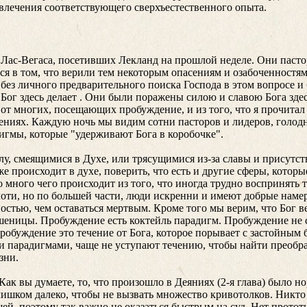
влечения соответствующего сверхъестественного опыта.
из Лас-Вегаса, посетивших Лекланд на прошлой неделе. Они паст
ся в том, что верили тем некоторым опасениям и озабоченностям
ез личного предварительного поиска Господа в этом вопросе и б
 Бог здесь делает . Они были поражены силою и славою Бога здес
от многих, посещающих пробуждение, и из того, что я прочитал 
ениях. Каждую ночь мы видим сотни пасторов и лидеров, голодн
игмы, которые "удерживают Бога в коробочке".
у, смеящимися в Духе, или трясущимися из-за славы и присутств
же происходит в духе, поверить, что есть и другие сферы, котор
о много чего происходит из того, что иногда трудно воспринять 
плоти, но по большей части, люди искренни и имеют добрые наме
стью, чем оставаться мертвым. Кроме того мы верим, что Бог в
 пшеницы. Пробуждение есть коктейль парадигм. Пробуждение не 
робуждение это течение от Бога, которое порывает с застойным 
ми парадигмами, чаще не уступают течению, чтобы найти преобра
зни.
к вы думаете, то, что произошло в Деяниях (2-я глава) было н
слишком далеко, чтобы не вызвать множество кривотолков. Никто
ей, поэтому так важно не оказаться быстрым на суд. Нет протот