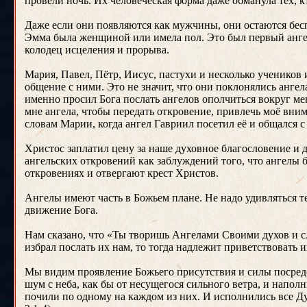
провели ночь. Их человеческая форма даже обманула тех, к
Даже если они появляются как мужчины, они остаются бесп
Эмма была женщиной или имела пол. Это был первый анге
колодец исцеления и прорыва.
Мария, Павел, Пётр, Иисус, пастухи и несколько учеников 
общение с ними. Это не значит, что они поклонялись ангел
именно просил Бога послать ангелов ополчиться вокруг мен
мне ангела, чтобы передать откровение, привлечь моё вним
словам Марии, когда ангел Гавриил посетил её и общался с 
Христос заплатил цену за наше духовное благословение и д
ангельских откровений как заблуждений того, что ангелы б
откровениях и отвергают крест Христов.
Ангелы имеют часть в Божьем плане. Не надо удивляться т
движение Бога.
Нам сказано, что «Ты творишь Ангелами Своими духов и с
избрал послать их нам, то тогда надлежит приветствовать 
Мы видим проявление Божьего присутствия и силы посредст
шум с неба, как бы от несущегося сильного ветра, и напол
почили по одному на каждом из них. И исполнились все Ду