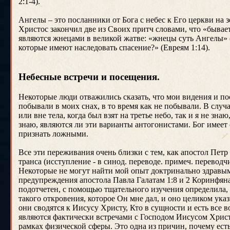
2:1-4).
Ангелы – это посланники от Бога с небес к Его церкви на
Христос закончил две из Своих притч словами, что «бывае
являются жнецами в великой жатве: «жнецы суть Ангелы» (
которые имеют наследовать спасение?» (Евреям 1:14).
Небесные встречи и посещения.
Некоторые люди отважились сказать, что мои видения и п
побывали в моих снах, в то время как не побывали. В случа
или вне тела, когда был взят на третье небо, так и я не зн
знаю, являются ли эти варианты антогонистами. Бог имеет
признать ложными.
Все эти переживания очень близки с тем, как апостол Пет
транса (исступление - в синод. переводе. примеч. переводч
Некоторые не могут найти мой опыт доктринально здравым,
предупреждения апостола Павла Галатам 1:8 и 2 Коринфянам
подотчетен, с помощью тщательного изучения определила, 
такого откровения, которое Он мне дал, и оно целиком указ
они сводятся к Иисусу Христу, Кто в сущности и есть все в
являются фактически встречами с Господом Иисусом Христо
рамках физической сферы. Это одна из причин, почему есть