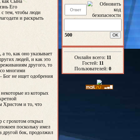
, как Сына
изнь Его
 с тем, чтобы люди
благодати и раскрыть
500
 а то, как оно указывает
Онлайн всего:
11
ругих людей, и как это
Гостей:
11
ереживаниям другого, то
Пользователей:
0
о со многими
– Бог не ищет одобрения
и некоторые из которых
нкретной
 Христом и то, что
р с грохотом открыл
еспокоен поскольку имел
а другой бок, продолжил