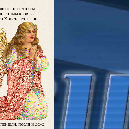
о от того, что ты
пленным кровью ... .
а Христа, то ты не
и пришли, поели и даже