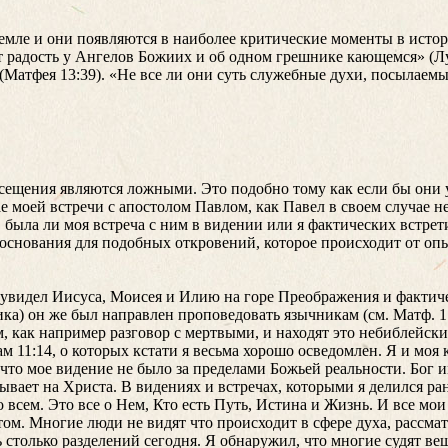
 земле и они появляются в наиболее критические моменты в исто
т радость у Ангелов Божиих и об одном грешнике кающемся» (Лу
Матфея 13:39). «Не все ли они суть служебные духи, посылаемые
осещения являются ложными. Это подобно тому как если бы они 
е моей встречи с апостолом Павлом, как Павел в своем случае не
аю, была ли моя встреча с ним в видении или я фактических встрет
 основания для подобных откровений, которое происходит от опы
р увидел Иисуса, Моисея и Илию на горе Преображения и фактич
ика) он же был направлен проповедовать язычникам (см. Maтф. 17
 как например разговор с мертвыми, и находят это небиблейски
 11:14, о которых кстати я весьма хорошо осведомлен. Я и моя 
что мое видение не было за пределами Божьей реальности. Бог и
ывает на Христа. В видениях и встречах, которыми я делился ра
о всем. Это все о Нем, Кто есть Путь, Истина и Жизнь. И все мо
м. Многие люди не видят что происходит в сфере духа, рассмат
 столько разделений сегодня. Я обнаружил, что многие судят ве