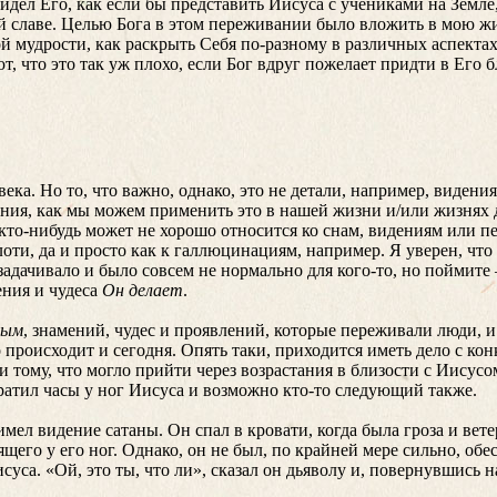
видел Его, как если бы представить Иисуса с учениками на Земле
шей славе. Целью Бога в этом переживании было вложить в мою ж
й мудрости, как раскрыть Себя по-разному в различных аспектах
, что это так уж плохо, если Бог вдруг пожелает придти в Его 
ка. Но то, что важно, однако, это не детали, например, видения,
ния, как мы можем применить это в нашей жизни и/или жизнях д
кто-нибудь может не хорошо относится ко снам, видениям или п
плоти, да и просто как к галлюцинациям, например. Я уверен, чт
адачивало и было совсем не нормально для кого-то, но поймите 
ения и чудеса
Он делает
.
ным
, знамений, чудес и проявлений, которые переживали люди, 
о происходит и сегодня. Опять таки, приходится иметь дело с ко
ому, что могло прийти через возрастания в близости с Иисусом
ратил часы у ног Иисуса и возможно кто-то следующий также.
ел видение сатаны. Он спал в кровати, когда была гроза и вете
ящего у его ног. Однако, он не был, по крайней мере сильно, об
са. «Ой, это ты, что ли», сказал он дьяволу и, повернувшись н