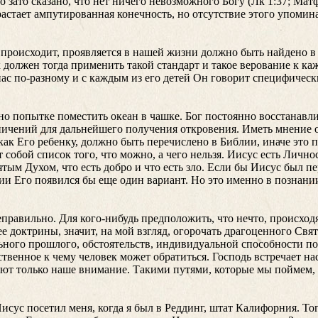
зато сказано, что нет ничего невозможного Богу (Лк 1:37; Maтф.
трастает ампутированная конечность, но отсутствие этого упоми
е происходит, проявляется в нашей жизни должно быть найдено 
 должен тогда применить такой стандарт и такое верование к ка
ас по-разному и с каждым из его детей Он говорит специфическ
но попытке поместить океан в чашке. Бог постоянно восстанавли
ичений для дальнейшего получения откровения. Иметь мнение о 
как Его ребенку, должно быть перечислено в Библии, иначе это п
т собой список того, что можно, а чего нельзя. Иисус есть Лично
ым Духом, что есть добро и что есть зло. Если бы Иисус был пе
нии Его появился бы еще один вариант. Но это именно в познании
правильно. Для кого-нибудь предположить, что нечто, происходя
 ее доктрины, значит, на мой взгляд, огорочать драгоценного Свя
ного прошлого, обстоятельств, индивидуальной способности пос
енное к чему человек может обратиться. Господь встречает нас
ают только наше внимание. Такими путями, которые мы поймем,
исус посетил меня, когда я был в Реддинг, штат Калифорния. Тог