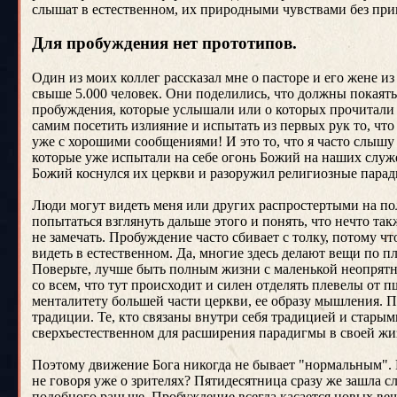
слышат в естественном, их природными чувствами без при
Для пробуждения нет прототипов.
Один из моих коллег рассказал мне о пасторе и его жене 
свыше 5.000 человек. Они поделились, что должны покаять
пробуждения, которые услышали или о которых прочитали б
самим посетить излияние и испытать из первых рук то, что
уже с хорошими сообщениями! И это то, что я часто слышу 
которые уже испытали на себе огонь Божий на наших служ
Божий коснулся их церкви и разоружил религиозные парад
Люди могут видеть меня или других распростертыми на пол
попытаться взглянуть дальше этого и понять, что нечто так
не замечать. Пробуждение часто сбивает с толку, потому чт
видеть в естественном. Да, многие здесь делают вещи по 
Поверьте, лучше быть полным жизни с маленькой неопрятно
со всем, что тут происходит и силен отделять плевелы от
менталитету большей части церкви, ее образу мышления. П
традиции. Те, кто связаны внутри себя традицией и стары
сверхъестественном для расширения парадигмы в своей жи
Поэтому движение Бога никогда не бывает "нормальным". Ка
не говоря уже о зрителях? Пятидесятница сразу же зашла 
подобного раньше. Пробуждение всегда касается новых вещ