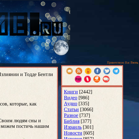
Приветствую Вас
Гость
Излиянии и Тодде Бентли
Книги
[2442]
Видео
[986]
Аудио
[335]
сов, которые, как
Статьи
[3066]
Разное
[737]
 Своим людям сны и
Библия
[377]
е можем постичь нашим
Израиль
[301]
Новости
[605]
История
[857]