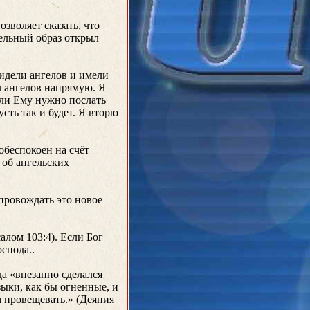
зволяет сказать, что
ельный образ открыл
видели ангелов и имели
л ангелов напрямую. Я
сли Ему нужно послать
сть так и будет. Я вторю
обеспокоен на счёт
 об ангельских
провождать это новое
лом 103:4). Если Бог
спода..
а «внезапно сделался
зыки, как бы огненные, и
м провещевать.» (Деяния