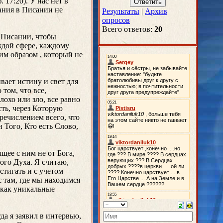
 17:20). У нас нет в
нания в Писании не
Результаты
|
Архив
опросов
Всего ответов:
20
в Писании, чтобы
ждой сфере, каждому
им образом , который не
вает истину и свет для
том, что все,
лохо или зло, все равно
сть, через Которую
речислением всего, что
 Того, Кто есть Слово,
щее с ним не от Бога,
того Духа. Я считаю,
тигать и с учетом
 там, где мы находимся
 как уникальные
да я заявил в интервью,