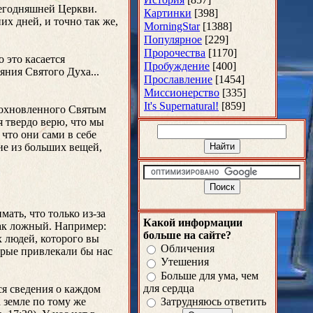
сегодняшней Церкви.
Картинки
[398]
их дней, и точно так же,
MorningStar
[1388]
Популярное
[229]
Пророчества
[1170]
 это касается
Пробуждение
[400]
яния Святого Духа...
Прославление
[1454]
Миссионерство
[335]
It's Supernatural!
[859]
вдохновленного Святым
я твердо верю, что мы
что они сами в себе
гие из больших вещей,
ать, что только из-за
Какой информации
как ложный. Например:
больше на сайте?
х людей, которого вы
Обличения
торые привлекали бы нас
Утешения
Больше для ума, чем
для сердца
ся сведения о каждом
Затрудняюсь ответить
а земле по тому же