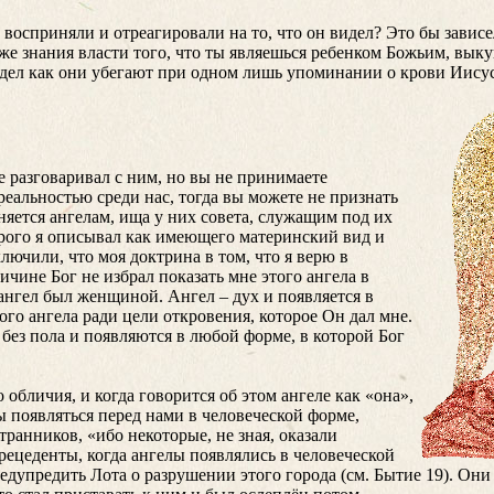
восприняли и отреагировали на то, что он видел? Это бы зависел
е знания власти того, что ты являешься ребенком Божьим, выку
идел как они убегают при одном лишь упоминании о крови Иисус
е разговаривал с ним, но вы не принимаете
реальностью среди нас, тогда вы можете не признать
оняется ангелам, ища у них совета, служащим под их
орого я описывал как имеющего материнский вид и
ючили, что моя доктрина в том, что я верю в
ичине Бог не избрал показать мне этого ангела в
 ангел был женщиной. Ангел – дух и появляется в
ого ангела ради цели откровения, которое Он дал мне.
без пола и появляются в любой форме, в которой Бог
 обличия, и когда говорится об этом ангеле как «она»,
ы появляться перед нами в человеческой форме,
ранников, «ибо некоторые, не зная, оказали
рецеденты, когда ангелы появлялись в человеческой
едупредить Лота о разрушении этого города (см. Бытие 19). Он