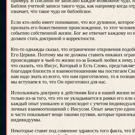
примеру. В Писании не записано каждое возможное чудо, но 
Библии учетной записи такого чуда, как например когда о
означает, что такое чудо не библейское.
Если кто-либо имеет понимание, что все духовное, которо
признать его божественное происхождение, то этот человек
событию собственной жизни. Бог же отвечает каждому из н
должен стать доктриной о корректности.
Кто-то однажды сказал, что ограничение откровения подоб
Его Церкви. Поэтому мы не должны ставить никаких огран
происходящее в чьей-то жизни из-за Божьей любви к нему, 
что сказать, что Иисус, Который и Есть Слово, представляе
благодаря близости и взаимоотношениям мы постигаем Свят
нам надо знать из всего, что нам приготовлено, то в позна
мы вступаем в то, что Он приготовил для нас.
Использовать доктрину к действиям Бога в нашей жизни не
только из-за того, что это не укладывается в рамки его или
каждый опыт уникален и происходит с учетом индивидуаль
личных взаимоотношений с Иисусом. Опыт зачастую единств
и часто показывает вещи такими путями, которые привлек
индивидуумы.
Некоторые ставят под сомнение здравость того факта, что И