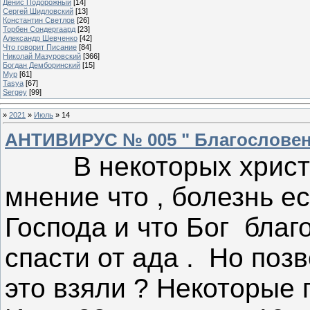
Денис Подорожный
[14]
Сергей Шидловский
[13]
Константин Светлов
[26]
Торбен Сондергаард
[23]
Александр Шевченко
[42]
Что говорит Писание
[84]
Николай Мазуровский
[366]
Богдан Демборинский
[15]
Мур
[61]
Tasya
[67]
Sergey
[99]
»
2021
»
Июль
»
14
АНТИВИРУС № 005 " Благословени
В некоторых христиа
мнение что , болезнь е
Господа и что Бог благ
спасти от ада . Но позв
это взяли ? Некоторые 