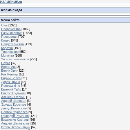
ИЗЛИЯНИЕ.ru
Форма входа
Меню сайта
Сны
[1323]
Пророчества
[1066]
Размышления
[1663]
Проповеди
[702]
Видео
[845]
Свидетельства
[413]
Коротко
[197]
Творчество
[552]
Молитва
[168]
За всех человеков
[221]
Наука
[32]
Верон Аш
[3]
Бенни Хинн
[21]
Рик Реннер
[16]
Вадим Балев
[21]
Дерек Принс
[18]
Renewal time
[45]
Евгений Тайц
[14]
Виктор Судаков
[10]
Алексей Осокин
[15]
Андрей Шаповал
[3]
Эдуард Коротков
[4]
Давид Вилкерсон
[9]
Сергей Журавлёв
[9]
Геннадий Романов
[121]
Владимир Картаев
[56]
Андрей Шаповалов
[25]
Игорь Непомнящий
[67]