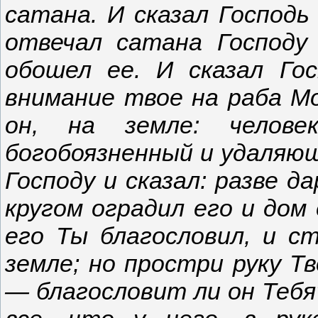
сатана. И сказал Господ
отвечал сатана Господу 
обошел ее. И сказал Го
внимание твое на раба Мо
он, на земле: человек
богобоязненный и удаляющ
Господу и сказал: разве д
кругом оградил его и дом 
его Ты благословил, и с
земле; но простри руку Тв
— благословит ли он Тебя?