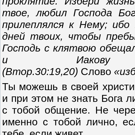
проклятие. Избери жиз
твое, любил Господа Бо
прилеплялся к Нему; ибо
дней твоих, чтобы преб
Господь с клятвою обеща
и Иакову
(Втор.30:19,20)
Слово
«из
Ты можешь в своей христи
и при этом не знать Бога л
с тобой общение. Не чере
именно с тобой лично, ес
тебе, если живет.