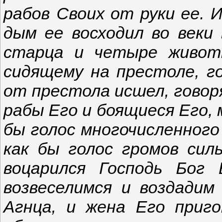
рабов Своих от руки ее. И
дым ее восходил во веки
старца и четыре животн
сидящему на престоле, го
от престола исшел, говор
рабы Его и боящиеся Его, 
бы голос многочисленного 
как бы голос громов силь
воцарился Господь Бог 
возвеселимся и воздадим
Агнца, и жена Его приг