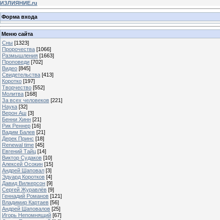
ИЗЛИЯНИЕ.ru
Форма входа
Меню сайта
Сны
[1323]
Пророчества
[1066]
Размышления
[1663]
Проповеди
[702]
Видео
[845]
Свидетельства
[413]
Коротко
[197]
Творчество
[552]
Молитва
[168]
За всех человеков
[221]
Наука
[32]
Верон Аш
[3]
Бенни Хинн
[21]
Рик Реннер
[16]
Вадим Балев
[21]
Дерек Принс
[18]
Renewal time
[45]
Евгений Тайц
[14]
Виктор Судаков
[10]
Алексей Осокин
[15]
Андрей Шаповал
[3]
Эдуард Коротков
[4]
Давид Вилкерсон
[9]
Сергей Журавлёв
[9]
Геннадий Романов
[121]
Владимир Картаев
[56]
Андрей Шаповалов
[25]
Игорь Непомнящий
[67]