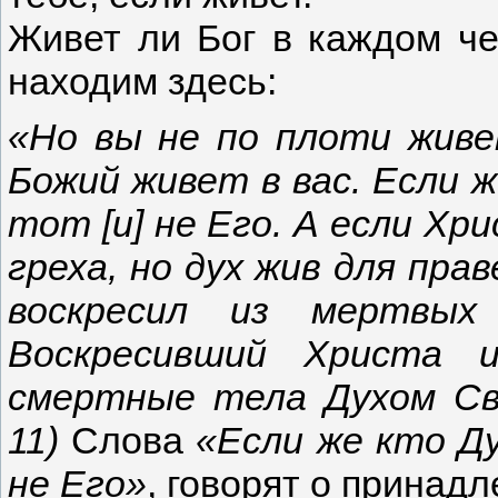
Живет ли Бог в каждом че
находим здесь:
«Но вы не по плоти живет
Божий живет в вас. Если 
тот [и] не Его. А если Хр
греха, но дух жив для пра
воскресил из мертвых
Воскресивший Христа 
смертные тела Духом Сво
11)
Слова
«Если же кто Ду
не Его»
, говорят о принад