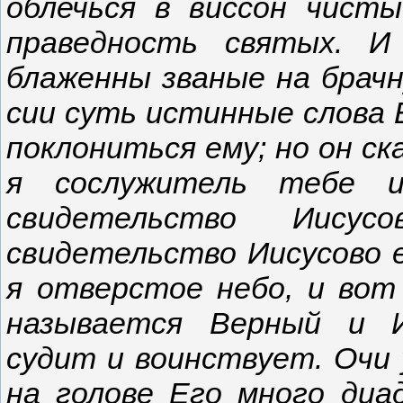
облечься в виссон чист
праведность святых. И 
блаженны званые на брачн
сии суть истинные слова Б
поклониться ему; но он ска
я сослужитель тебе 
свидетельство Иисус
свидетельство Иисусово е
я отверстое небо, и вот
называется Верный и И
судит и воинствует. Очи 
на голове Его много диад