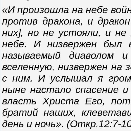
«И произошла на небе войн
против дракона, и дракон
них], но не устояли, и н
небе. И низвержен был в
называемый диаволом и
вселенную, низвержен на 
с ним. И услышал я гром
ныне настало спасение и
власть Христа Его, пот
братий наших, клеветав
день и ночь». (Откр.12:7-10