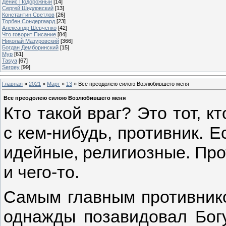
Денис Подорожный
[14]
Сергей Шидловский
[13]
Константин Светлов
[26]
Торбен Сондергаард
[23]
Александр Шевченко
[42]
Что говорит Писание
[84]
Николай Мазуровский
[366]
Богдан Демборинский
[15]
Мур
[61]
Tasya
[67]
Sergey
[99]
Главная
»
2021
»
Март
»
13
» Все преодолею силою Возлюбившего меня
Все преодолею силою Возлюбившего меня
Кто такой враг? Это тот, к
с кем-нибудь, противник. Е
идейные, религиозные. Прот
и чего-то.
Самым главным противнико
однажды позавидовал Богу