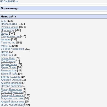
ИЗЛИЯНИЕ.ru
Форма входа
Меню сайта
Сны
[1323]
Пророчества
[1066]
Размышления
[1663]
Проповеди
[702]
Видео
[845]
Свидетельства
[413]
Коротко
[197]
Творчество
[552]
Молитва
[168]
За всех человеков
[221]
Наука
[32]
Верон Аш
[3]
Бенни Хинн
[21]
Рик Реннер
[16]
Вадим Балев
[21]
Дерек Принс
[18]
Renewal time
[45]
Евгений Тайц
[14]
Виктор Судаков
[10]
Алексей Осокин
[15]
Андрей Шаповал
[3]
Эдуард Коротков
[4]
Давид Вилкерсон
[9]
Сергей Журавлёв
[9]
Геннадий Романов
[121]
Владимир Картаев
[56]
Андрей Шаповалов
[25]
Игорь Непомнящий
[67]