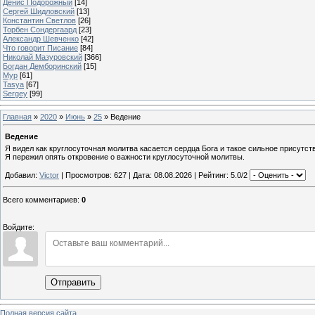
Денис Подорожный
[14]
Сергей Шидловский
[13]
Константин Светлов
[26]
Торбен Сондергаард
[23]
Александр Шевченко
[42]
Что говорит Писание
[84]
Николай Мазуровский
[366]
Богдан Демборинский
[15]
Мур
[61]
Tasya
[67]
Sergey
[99]
Главная
»
2020
»
Июнь
»
25
» Ведение
Ведение
Я видел как круглосуточная молитва касается сердца Бога и такое сильное присутст
Я пережил опять откровение о важности круглосуточной молитвы.
Добавил:
Victor
| Просмотров: 627 | Дата:
08.08.2026
| Рейтинг: 5.0/2
Всего комментариев
:
0
Войдите:
Отправить
Полная версия сайта