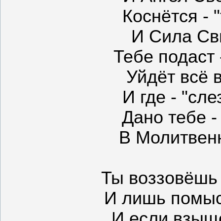
Коснётся - 
И Сила Св
Тебе подаст
Уйдёт всё в
И где - "сл
Дано тебе -
В Молитвен
Ты воззовёшь 
И лишь помыс
И если взыщ