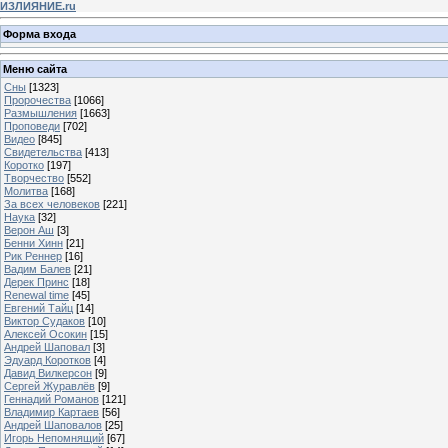
ИЗЛИЯНИЕ.ru
Форма входа
Меню сайта
Сны
[1323]
Пророчества
[1066]
Размышления
[1663]
Проповеди
[702]
Видео
[845]
Свидетельства
[413]
Коротко
[197]
Творчество
[552]
Молитва
[168]
За всех человеков
[221]
Наука
[32]
Верон Аш
[3]
Бенни Хинн
[21]
Рик Реннер
[16]
Вадим Балев
[21]
Дерек Принс
[18]
Renewal time
[45]
Евгений Тайц
[14]
Виктор Судаков
[10]
Алексей Осокин
[15]
Андрей Шаповал
[3]
Эдуард Коротков
[4]
Давид Вилкерсон
[9]
Сергей Журавлёв
[9]
Геннадий Романов
[121]
Владимир Картаев
[56]
Андрей Шаповалов
[25]
Игорь Непомнящий
[67]