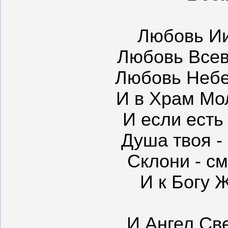
Любовь Ии
Любовь Всев
Любовь Небес
И в Храм Мол
И если есть 
Душа твоя - 
Склони - с
И к Богу Ж
И Ангел Св