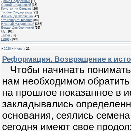
Денис Подорожный
[14]
Сергей Шидловский
[13]
Константин Светлов
[26]
Торбен Сондергаард
[23]
Александр Шевченко
[42]
Что говорит Писание
[84]
Николай Мазуровский
[366]
Богдан Демборинский
[15]
Мур
[61]
Tasya
[67]
Sergey
[99]
»
2020
»
Июнь
»
21
Реформация. Возвращение к исто
Чтобы начинать понимать
нам необходимом обратить
на прошлое показанное в и
закладывались определен
основания, сеялись семена
сегодня имеют свое продол