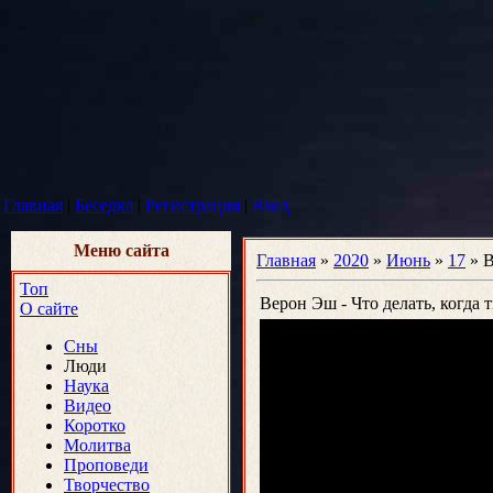
Главная
|
Беседка
|
Регистрация
|
Вход
Меню сайта
Главная
»
2020
»
Июнь
»
17
» В
Топ
Верон Эш - Что делать, когда 
О сайте
Сны
Люди
Наука
Видео
Коротко
Молитва
Проповеди
Творчество