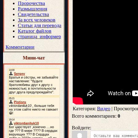
Пророчества
Размышления
Свидетельства
За всех человеков
Статьи для перевода
Каталог файлов
страница_информер
Комментарии
Мини-чат
Категория
:
Видео
|
Просмотро
Всего комментариев
:
0
Войдите: