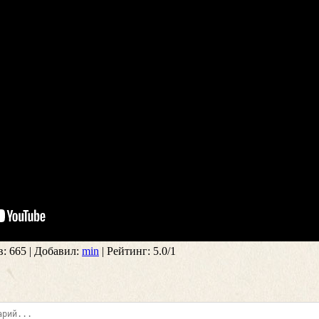
в
: 665 |
Добавил
:
min
|
Рейтинг
:
5.0
/
1