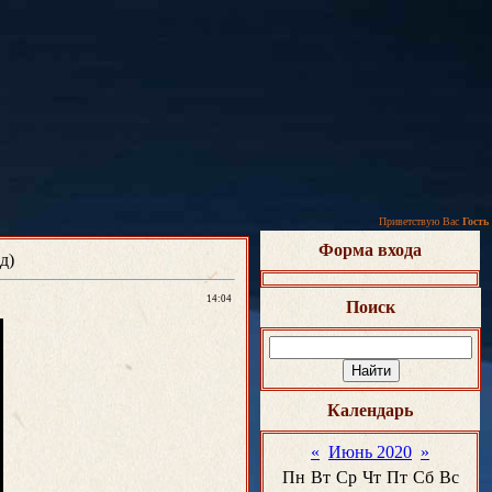
Приветствую Вас
Гость
Форма входа
д)
14:04
Поиск
Календарь
«
Июнь 2020
»
Пн
Вт
Ср
Чт
Пт
Сб
Вс