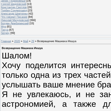
Денис Подорожный
[14]
Сергей Шидловский
[13]
Константин Светлов
[26]
Торбен Сондергаард
[23]
Александр Шевченко
[42]
Что говорит Писание
[84]
Николай Мазуровский
[366]
Богдан Демборинский
[15]
Мур
[61]
Tasya
[67]
Sergey
[99]
Главная
»
2020
»
Май
»
29
» Возвращение Машиаха Иешуа
Возвращение Машиаха Иешуа
Шалом!
Хочу поделится интересны
только одна из трех частей
услышать ваше мнение брат
Я не увлекаюсь, и не за
астрономией, а также д