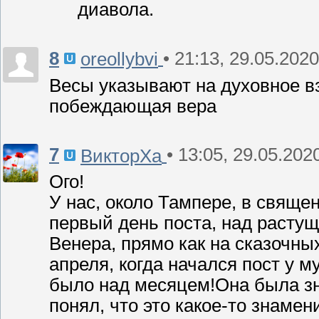
диавола.
8
• 21:13, 29.05.2020
oreollybvi
Весы указывают на духовное вз
побеждающая вера
7
• 13:05, 29.05.202
ВикторХа
Ого!
У нас, около Тампере, в свяще
первый день поста, над расту
Венера, прямо как на сказочных 
апреля, когда начался пост у 
было над месяцем!Она была зн
понял, что это какое-то знамен