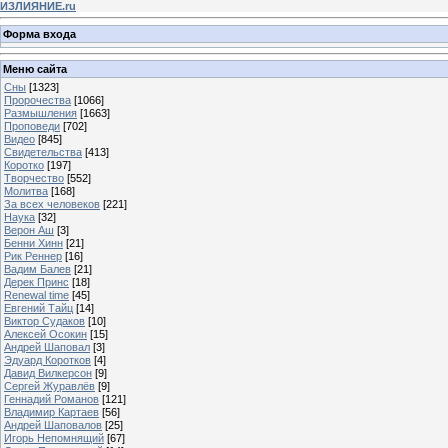
ИЗЛИЯНИЕ.ru
Форма входа
Меню сайта
Сны
[1323]
Пророчества
[1066]
Размышления
[1663]
Проповеди
[702]
Видео
[845]
Свидетельства
[413]
Коротко
[197]
Творчество
[552]
Молитва
[168]
За всех человеков
[221]
Наука
[32]
Верон Аш
[3]
Бенни Хинн
[21]
Рик Реннер
[16]
Вадим Балев
[21]
Дерек Принс
[18]
Renewal time
[45]
Евгений Тайц
[14]
Виктор Судаков
[10]
Алексей Осокин
[15]
Андрей Шаповал
[3]
Эдуард Коротков
[4]
Давид Вилкерсон
[9]
Сергей Журавлёв
[9]
Геннадий Романов
[121]
Владимир Картаев
[56]
Андрей Шаповалов
[25]
Игорь Непомнящий
[67]