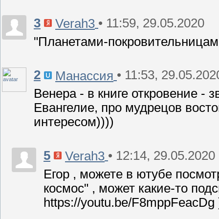
3
• 11:59, 29.05.2020
Verah3
"Планетами-покровительницами
2
• 11:53, 29.05.202
Манассия
Венера - в книге откровение - з
Евангелие, про мудрецов вост
интересом))))
5
• 12:14, 29.05.2020
Verah3
Егор , можете в ютубе посмо
космос" , может какие-то под
https://youtu.be/F8mppFeacDg 