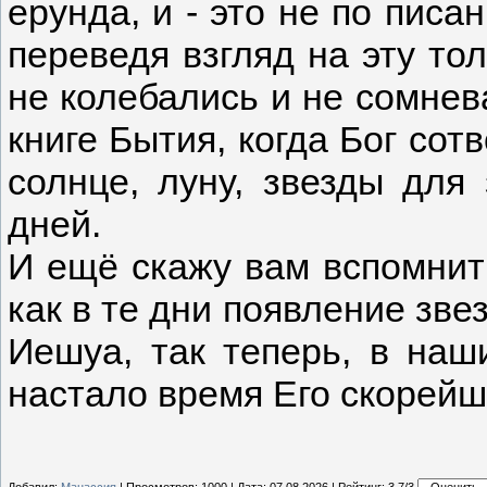
ерунда, и - это не по писан
переведя взгляд на эту тол
не колебались и не сомнев
книге Бытия, когда Бог сот
солнце, луну, звезды для 
дней.
И ещё скажу вам вспомнить
как в те дни появление зв
Иешуа, так теперь, в наши
настало время Его скоре
Добавил:
Манассия
| Просмотров: 1000 | Дата:
07.08.2026
| Рейтинг: 3.7/3