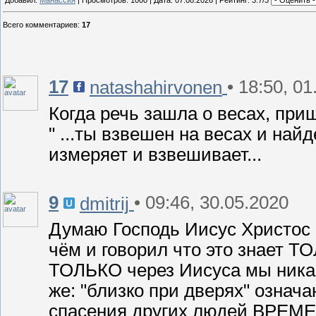
Всего комментариев
:
17
17
• 18:50, 0
natashahirvonen
Когда речь зашла о весах, при
" ...ты взвешен на весах и найд
измеряет и взвешивает...
9
• 09:46, 30.05.2020
dmitrij
Думаю Господь Иисус Христос 
чём и говорил что это знает Т
ТОЛЬКО через Иисуса мы никак
же: "близко при дверях" означ
спасения других людей ВРЕМЕ