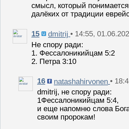
смысл, который понимаетс
далёких от традиции еврейс
15
• 14:55, 01.06.20
dmitrij
Не спору ради:
1. Фессалоникийцам 5:2
2. Петра 3:10
16
• 18:
natashahirvonen
dmitrij, не спору ради:
1Фессалоникийцам 5:4,
и еще напомню слова Бога
своим пророкам!