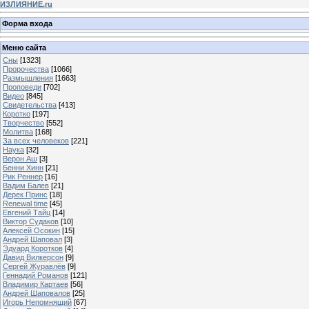
ИЗЛИЯНИЕ.ru
Форма входа
Меню сайта
Сны
[1323]
Пророчества
[1066]
Размышления
[1663]
Проповеди
[702]
Видео
[845]
Свидетельства
[413]
Коротко
[197]
Творчество
[552]
Молитва
[168]
За всех человеков
[221]
Наука
[32]
Верон Аш
[3]
Бенни Хинн
[21]
Рик Реннер
[16]
Вадим Балев
[21]
Дерек Принс
[18]
Renewal time
[45]
Евгений Тайц
[14]
Виктор Судаков
[10]
Алексей Осокин
[15]
Андрей Шаповал
[3]
Эдуард Коротков
[4]
Давид Вилкерсон
[9]
Сергей Журавлёв
[9]
Геннадий Романов
[121]
Владимир Картаев
[56]
Андрей Шаповалов
[25]
Игорь Непомнящий
[67]