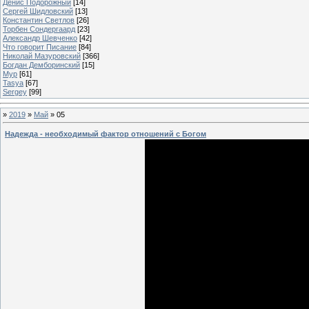
Денис Подорожный
[14]
Сергей Шидловский
[13]
Константин Светлов
[26]
Торбен Сондергаард
[23]
Александр Шевченко
[42]
Что говорит Писание
[84]
Николай Мазуровский
[366]
Богдан Демборинский
[15]
Мур
[61]
Tasya
[67]
Sergey
[99]
»
2019
»
Май
»
05
Надежда - необходимый фактор отношений с Богом